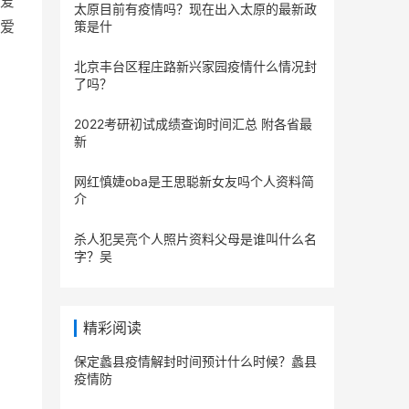
爱
太原目前有疫情吗？现在出入太原的最新政
爱
策是什
北京丰台区程庄路新兴家园疫情什么情况封
了吗？
2022考研初试成绩查询时间汇总 附各省最
新
网红慎婕oba是王思聪新女友吗个人资料简
介
杀人犯吴亮个人照片资料父母是谁叫什么名
字？吴
精彩阅读
保定蠡县疫情解封时间预计什么时候？蠡县
疫情防