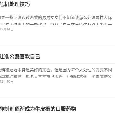
危机处理技巧
如果一些还没谈过恋爱的男男女女们不知道该怎么处理异性人际
可以看下过来人的一些建议，能帮助自己在爱情这条路上少走一
年12月14日
。婚...
让准公婆喜欢自己
爱情和婚姻本身是美好的东西，但是因为每个人处理的方式不同
结果有好有坏。很多人其实可以少看一些网络案例，毕竟感情这
年12月10日
很难...
K抑制剂逐渐成为牛皮癣的口服药物