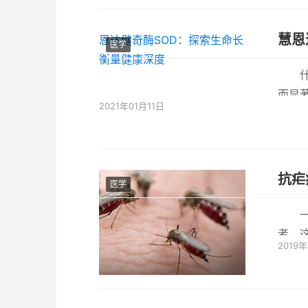
慧恩
医学
而显
2021年01月11日
而导致体
抗疟
医学
者，
2019
项研