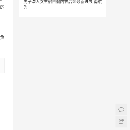
男子潜入女生宿舍偷内衣后续最新进展 南航
的
为
负