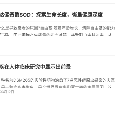
达健奇酶SOD：探索生命长度，衡量健康深度
什么是导致衰老的原因?自由基!随着年龄增长，清除自由基的能力
著下降，因此细胞产生能量的能力减弱，并受到自由基迫害，从
...
疾在人体临床研究中显示出前景
一种名为DSM265的实验性药物治愈了7名恶性疟原虫感染的志愿
这是一种疟疾寄生虫，是全世界发病率和死亡率的主要原因。这
年03月12日
究的目的是