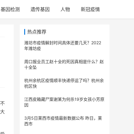
基因检测
遗传基因
人物
新冠疫情
热点推荐
潍坊市疫情解封时间具体还要几天？2022
年潍坊疫
周口报业员工赵十全的死因真相是什么？赵
十全坠
杭州余杭区疫情顺丰快递停运了吗？杭州余
杭区快
江西皮箱藏尸案谢某为何杀19岁女孩小芳原
不
因
大
3月5日莱西市疫情最新数据公布 昨日，莱
西市