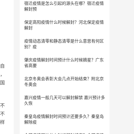
宿迁疫情是怎么引起的源头在哪？宿迁疫情
解封预
保定​高阳疫情什么时候解封？河北保定疫情
解封
疫情动态清零和静态清零是什么意思有何区
别？疫
肇庆疫情解封时间预计什么时候摘星？广东
自
省高要
，
北京冬奥会表彰大会几点开始结束？附北京
国
冬奥会
嘉兴疫情一般几天可以解封解禁 嘉兴预计多
久恢
不
不
秦皇岛疫情解封时间预计还要多久？秦皇岛
样
解除疫