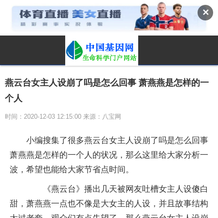
✕
燕云台女主人设崩了吗是怎么回事 萧燕燕是怎样的一
个人
时间：2020-12-03 12:15:00 来源：八宝网
小编搜集了很多燕云台女主人设崩了吗是怎么回事
萧燕燕是怎样的一个人的状况，那么这里给大家分析一
波，希望也能给大家节省点时间。
《燕云台》播出几天被网友吐槽女主人设傻白
甜，萧燕燕一点也不像是大女主的人设，并且故事结构