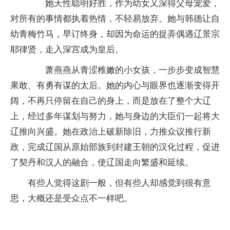
她天性聪明好胜，作为幼女又深得父母宠爱，
对所有的事情都执着热情，不轻易放弃。她与韩德让自
幼青梅竹马，早订终身，却因为命运的捉弄偶遇辽景宗
耶律贤，走入深宫成为皇后。
萧燕燕从青涩稚嫩的小女孩，一步步变成智慧
果敢、有勇有谋的太后。她的内心与眼界也逐渐变得开
阔，不再只停留在自己的身上，而是放在了整个大辽
上，经过多年谋划与努力，她与身边的大臣们一起将大
辽推向兴盛。她在政治上破新除旧，力推众议推行新
政，完成辽国从原始部族到封建王朝的汉化过程，促进
了契丹和汉人的融合，使辽国走向繁盛和延续。
有些人觉得这剧一般，但有些人却感觉到很有意
思，大概还是受众点不一样吧。