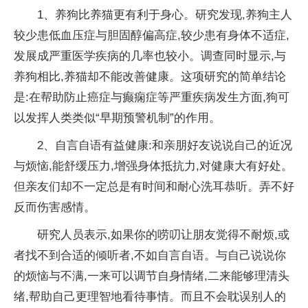
1、养狗比养猫更有利于身心。研究发现,养狗主人
较少患低血压症与胆固醇偏高症,较少患有身体不适症,
发展成严重医学疾病的几率也较小。调查同时显示,与
养狗相比,养猫却不能改善健康。这项研究的简单结论
是:在帮助防止癌症与癫痫症等严重疾病发生方面,狗可
以发挥人类类似“早期预警机制”的作用。
2、自言自语有益健康:和亲朋好友说说自己的近况
与烦恼,能舒缓压力,增强身体抵抗力,对健康大有好处。
但亲友们却不一定总是有时间和耐心洗耳恭听。弄不好
反而伤害感情。
研究人员表示,如果你的唠叨让朋友觉得不耐烦,或
者找不到合适的倾听者,不如自言自语。与自己说说你
的烦恼与不满,一来可以调节自身情绪,二来能够理清头
绪,帮助自己更理智地看待事情。而且不会耽误别人的