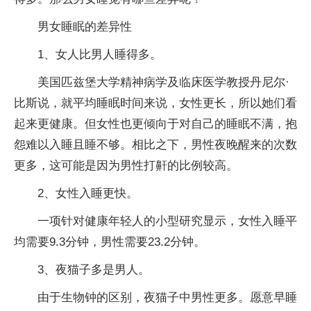
男女睡眠的差异性
1、女人比男人睡得多。
美国匹兹堡大学精神病学及临床医学教授丹尼尔·
比斯说，就平均睡眠时间来说，女性更长，所以她们看
起来更健康。但女性也更倾向于对自己的睡眠不满，抱
怨难以入睡且睡不够。相比之下，男性夜晚醒来的次数
更多，这可能是因为男性打鼾的比例较高。
2、女性入睡更快。
一项针对健康年轻人的小型研究显示，女性入睡平
均需要9.3分钟，男性需要23.2分钟。
3、夜猫子多是男人。
由于生物钟的区别，夜猫子中男性更多。愿意早睡