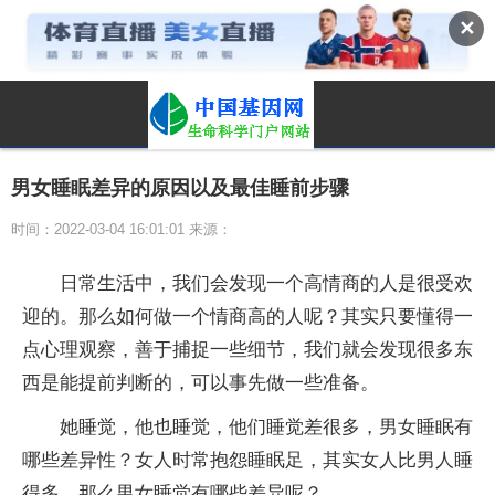
✕
男女睡眠差异的原因以及最佳睡前步骤
时间：2022-03-04 16:01:01 来源：
日常生活中，我们会发现一个高情商的人是很受欢
迎的。那么如何做一个情商高的人呢？其实只要懂得一
点心理观察，善于捕捉一些细节，我们就会发现很多东
西是能提前判断的，可以事先做一些准备。
她睡觉，他也睡觉，他们睡觉差很多，男女睡眠有
哪些差异性？女人时常抱怨睡眠足，其实女人比男人睡
得多。那么男女睡觉有哪些差异呢？