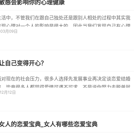
敏感会影响你的心理健康
生活中，不管我们在跟自己独处还是跟别人相处的过程中其实我
发现心理对一个人的影响是很大的。因此当我们发现自己有心理
年03月09日
倾向...
让自己变得开心？
面对现在的社会压力，很多人选择先发展事业再决定谈恋爱结婚
事。毕竟很多人都觉得爱情可遇不可求，不是说你努力去脱单就
年12月12日
的，...
女人的恋爱宝典_女人有哪些恋爱宝典