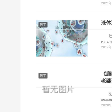
2021
学问，
液体
医学
RNA
2019
项研究由
《鹿
医学
老婆
的最
2020
主角