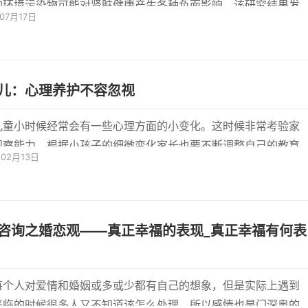
的环境污染物可能对肾脏健康产生各种负面影响。该研究结果发
年07月17日
将出...
儿：心理养护不容忽视
儿童小时候经常会有一些心理方面的小变化。这时候非常考验家
观察能力。根据小孩子的细微变化家长也要不断调整自己的教育
年02月13日
方法...
咨询之婚恋观——真正幸福的表现_真正幸福有何表
每个人对爱情和婚姻或多或少都有自己的想象，但是实际上遇到
来临的时候很多人又不知道该怎么处理，所以感情也是门深奥的