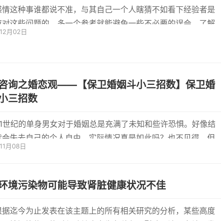
感情这种事谁都说不准，与其自己一个人瞎猜不如看下经验者是
应对这些问题的，多一个参考就能避免一些不必要的误会，了解
年12月02日
就会...
咨询之婚恋观——【保卫婚姻斗小三招数】保卫婚
小三招数
21世纪的单身男女对于婚姻总是充满了未知和些许恐惧。好像结
就会失去自己的个人自由，实际情况真是如此吗？也不见得，但
年11月08日
单身...
环境污染物可能导致肾脏健康状况不佳
根据迄今为止发表在该主题上的所有相关研究的分析，某些高度