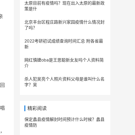
太原目前有疫情吗？现在出入太原的最新政
策是什
亲
北京丰台区程庄路新兴家园疫情什么情况封
了吗？
2022考研初试成绩查询时间汇总 附各省最
新
网红慎婕oba是王思聪新女友吗个人资料简
介
杀人犯吴亮个人照片资料父母是谁叫什么名
回
字？吴
唱
精彩阅读
保定蠡县疫情解封时间预计什么时候？蠡县
疫情防
，