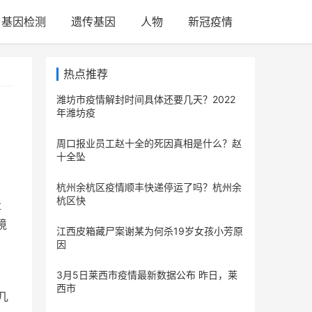
基因检测
遗传基因
人物
新冠疫情
热点推荐
潍坊市疫情解封时间具体还要几天？2022
年潍坊疫
周口报业员工赵十全的死因真相是什么？赵
十全坠
杭州余杭区疫情顺丰快递停运了吗？杭州余
杭区快
社
境
江西皮箱藏尸案谢某为何杀19岁女孩小芳原
因
3月5日莱西市疫情最新数据公布 昨日，莱
西市
几