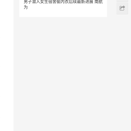
男子潜入女生宿舍偷内衣后续最新进展 南航
为