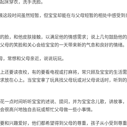
起床穿衣，洗手洗脸。
晨这段时间虽然短暂，但宝宝却能在与父母短暂的相处中感受到
的脸，和他皮肤接触，以满足他的情感需求；说上几句鼓励他的
父母的笑脸和关心会给宝宝的一天带来新的气息和良好的情绪。
母，常想和父母亲近，说说玩玩。
上还要读夜校，有的要看电视或打麻将，常只顾及宝宝的生活需
求放在心上。当宝宝拿了玩具找父母玩或对父母说话时，听到的
花一点时间听听宝宝的述说、提问，并为宝宝念儿歌，讲故事，
会很高兴地独自去玩或帮忙父母做一些小事情。
要和兴趣爱好，他们都希望得到父母的尊重，孩子从小受到尊重