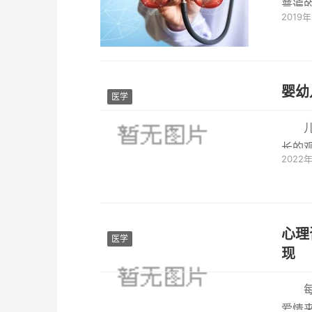
普遍
2019
表在即
婴幼
医学
长的
2022
模式和
心理
医学
现
爱情