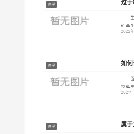
过于
医学
们会
2022
疾病的
如何
医学
这件
2021
能脱单
属于
医学