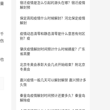
宿迁疫情是怎么引起的源头在哪？宿迁疫情
量
解封预
保定​高阳疫情什么时候解封？河北保定疫情
解封
千
疫情动态清零和静态清零是什么意思有何区
别？疫
伤
肇庆疫情解封时间预计什么时候摘星？广东
省高要
也
北京冬奥会表彰大会几点开始结束？附北京
冬奥会
嘉兴疫情一般几天可以解封解禁 嘉兴预计多
久恢
秦皇岛疫情解封时间预计还要多久？秦皇岛
解除疫