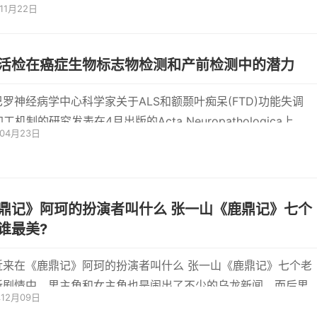
年11月22日
大家...
活检在癌症生物标志物检测和产前检测中的潜力
巴罗神经病学中心科学家关于ALS和额颞叶痴呆(FTD)功能失调
加工机制的研究发表在4月出版的Acta Neuropathologica上。这
年04月23日
Rita Sa
鼎记》阿珂的扮演者叫什么 张一山《鹿鼎记》七个
谁最美?
近来在《鹿鼎记》阿珂的扮演者叫什么 张一山《鹿鼎记》七个老
新剧情中，男主角和女主角也是闹出了不少的乌龙新闻，而后男
年12月09日
与女主角