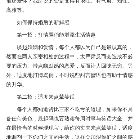
谁还爱你？我所说的变是变得有谈吐、有气质、知性、
高雅等。
如何保持婚后的新鲜感
第一招：打情骂俏能增添生活情趣
谈起婚姻和爱情，每个人都以为自己是最认真的，
然而在两人亲密相处的过程中，太严肃反而会造成不必
要的压力。带点幽默感的恋爱，反而让人回味无穷。另
外，适度地打情骂俏，不时说些甜言蜜语也有助于情感
的升华。
第二招：适度来点荤笑话
每个人都知道货比三家不吃亏的道理，如果你不具
备任何美色，最起码也要熟读每周时事与笑话大全，并
在最恰当的时候现现宝，给你的丈夫来点荤笑话，适度
地调剂一下你们之间的生活，这样会加深你们之间的感