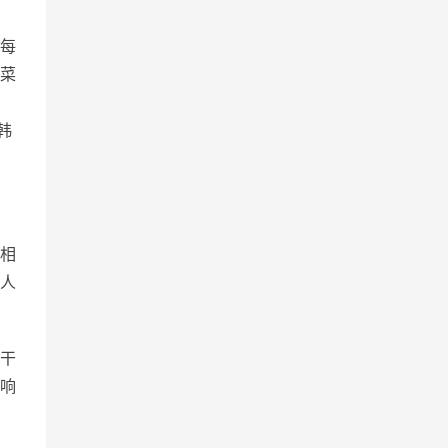
每
菜
韩
相
人
干
响