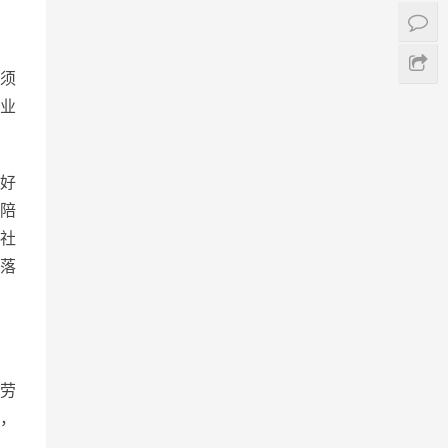
须
业
好
陪
社
落
劳
，