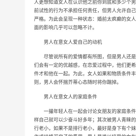
人更想知道女人在认识他之前你到底和多少个男
前试性的行为不承担任何责任，但男人允许自己
严格。为此会呈现一种状态：婚前太疯癫的女人
面的影响几乎可以忽略不计。
男人在意女人爱自己的动机
尽管说所有的爱情都有所图，但是男人还是
们会有一定的优越感，在恋爱过程中，他们更希
件才和他在一起。为此，女人如果和物质条件丰
则，男人会怀揣芥蒂心态随时将你踹掉。
男人在意女人的家庭条件
一撮年轻人在一起会讨论女朋友的家庭条件
样自己就可以少奋斗好多年；其次被男人青睐的
行老小，如果不是排行老小，最好是身下有个妹