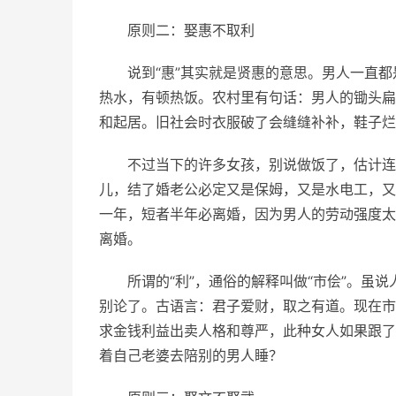
原则二：娶惠不取利
说到“惠”其实就是贤惠的意思。男人一直
热水，有顿热饭。农村里有句话：男人的锄头扁
和起居。旧社会时衣服破了会缝缝补补，鞋子烂
不过当下的许多女孩，别说做饭了，估计连
儿，结了婚老公必定又是保姆，又是水电工，又
一年，短者半年必离婚，因为男人的劳动强度太
离婚。
所谓的“利”，通俗的解释叫做“市侩”。虽
别论了。古语言：君子爱财，取之有道。现在市
求金钱利益出卖人格和尊严，此种女人如果跟了
着自己老婆去陪别的男人睡？