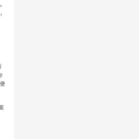
。
，
所
你
便
面