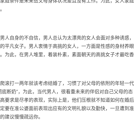
家庭条件是未来岳父母身体状况差且没有工作。为此，女人家庭
。
男人自身的不自信，男人总认为太漂亮的女人会面对多种诱惑，
的平凡女子。男人衷情于高挑的女人，一方面是性感的身材养眼
。为此，在男人堆里，着装朴素，素面朝天的高挑女子才最吃香
爬滚打一两年就该考虑结婚了，习惯了对父母的依附的年轻一代
彻底断奶”，为此，当代男人，很看重未来的伴侣对自己父母的态
高要求是尽孝的表现，实际上是，他们压根就不知道如何在婚后
定要在准公婆面前表现出应有的文明礼貌以及勤快，一旦遭到准
的建议慢慢疏远你。