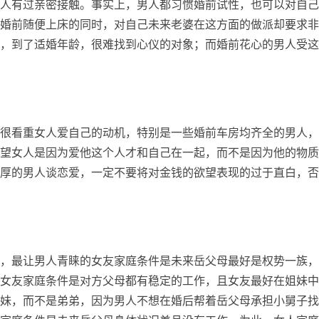
人有过亲密接触。事实上，男人都习惯婚前试性，也可以对自己
婚前随便上床的同时，对自己未来老婆在这方面的做派却要求非
，到了适婚年龄，很难找到心仪的对象；而婚前花心的男人受这
很看重女人爱自己的动机，特别是一些婚前车房均齐全的男人，
望女人是因为爱他这个人才和自己在一起，而不是因为他的物质
厚的男人谈恋爱，一定不要将对金钱的欲望表现的过于直白，否
，最让男人青睐的女友家庭条件是未来岳父母最好是权势一族，
女友家庭条件是对方父母都有稳定的工作，且女友最好在姐妹中
妹，而不是弟弟，因为男人不想在婚后帮着岳父母承担小舅子找