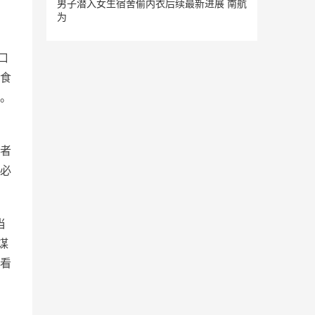
男子潜入女生宿舍偷内衣后续最新进展 南航
为
口
食
。
者
必
当
谋
看