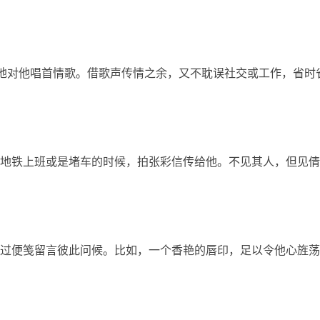
地对他唱首情歌。借歌声传情之余，又不耽误社交或工作，省时
地铁上班或是堵车的时候，拍张彩信传给他。不见其人，但见倩
过便笺留言彼此问候。比如，一个香艳的唇印，足以令他心旌荡