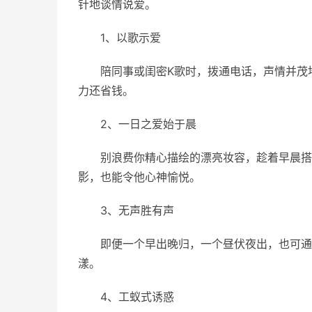
针地谈情说爱。
1、以歌示爱
陪同事或闺密K歌时，拨通电话，声情并茂
力还省钱。
2、一日之爱始于晨
别浪费你精心描绘的漂亮妆容，趁着早晨搭
影，也能令他心神愉悦。
3、无声胜有声
即便一个早出晚归，一个昼伏夜出，也可通
漾。
4、工蚁式诱惑