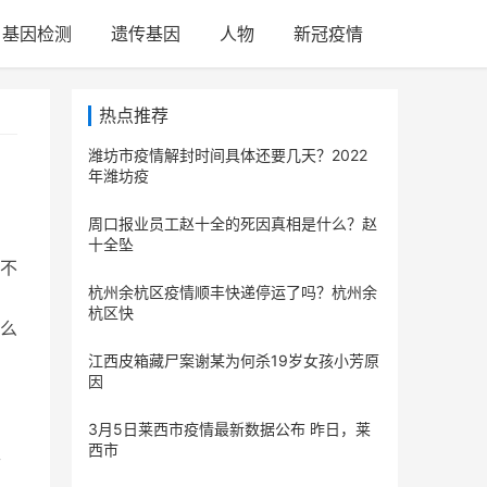
基因检测
遗传基因
人物
新冠疫情
热点推荐
潍坊市疫情解封时间具体还要几天？2022
年潍坊疫
周口报业员工赵十全的死因真相是什么？赵
十全坠
不
杭州余杭区疫情顺丰快递停运了吗？杭州余
杭区快
么
江西皮箱藏尸案谢某为何杀19岁女孩小芳原
因
3月5日莱西市疫情最新数据公布 昨日，莱
西市
插