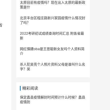
太原目前有疫情吗？现在出入太原的最新政
策是什
北京丰台区程庄路新兴家园疫情什么情况封
了吗？
省
2022考研初试成绩查询时间汇总 附各省最
新
网红慎婕oba是王思聪新女友吗个人资料简
介
杀人犯吴亮个人照片资料父母是谁叫什么名
字？吴
精彩阅读
保定蠡县疫情解封时间预计什么时候？蠡县
疫情防