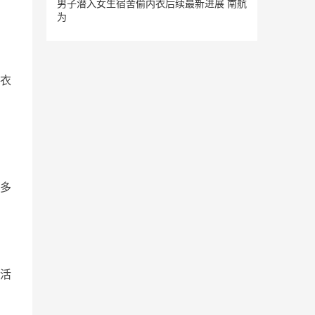
男子潜入女生宿舍偷内衣后续最新进展 南航
为
衣
多
活