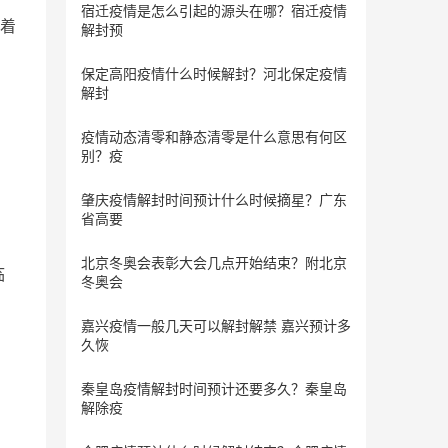
宿迁疫情是怎么引起的源头在哪？宿迁疫情
着
解封预
保定​高阳疫情什么时候解封？河北保定疫情
解封
疫情动态清零和静态清零是什么意思有何区
，
别？疫
肇庆疫情解封时间预计什么时候摘星？广东
省高要
北京冬奥会表彰大会几点开始结束？附北京
临
冬奥会
嘉兴疫情一般几天可以解封解禁 嘉兴预计多
久恢
秦皇岛疫情解封时间预计还要多久？秦皇岛
。
解除疫