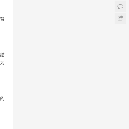
背
结
为
的