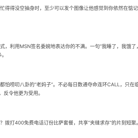
忙得得没空抽身时，至少可以发个图像让他感觉到你依然在惦记
式，利用MSN签名委婉地表达你的不满。一句“我睡了，我饿了
多。
怕唠叨八卦的“老妈子”。不必每日数通夺命连环CALL，只在
爱，反令他更为受用。
？拨打400免费电话订份比萨套餐，共享“夹缝求存”的片刻短聚