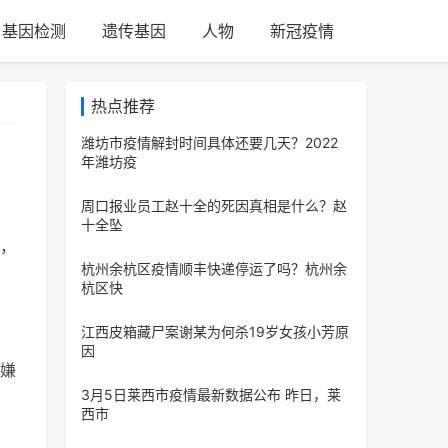
基因检测
遗传基因
人物
新冠疫情
热点推荐
潍坊市疫情解封时间具体还要几天？2022
年潍坊疫
周口报业员工赵十全的死因真相是什么？赵
十全坠
，
杭州余杭区疫情顺丰快递停运了吗？杭州余
杭区快
江西皮箱藏尸案谢某为何杀19岁女孩小芳原
因
嫌
3月5日莱西市疫情最新数据公布 昨日，莱
西市