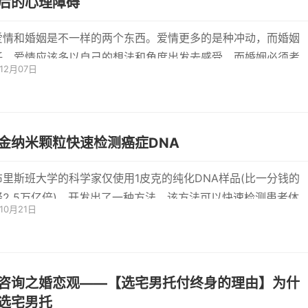
后的心理障碍
爱情和婚姻是不一样的两个东西。爱情更多的是种冲动，而婚姻
任。爱情应该多以自己的想法和角度出发去感受，而婚姻必须考
年12月07日
方的...
金纳米颗粒快速检测癌症DNA
布里斯班大学的科学家仅使用1皮克的纯化DNA样品(比一分钱的
轻2 5万亿倍)，开发出了一种方法，该方法可以快速检测患者体
年10月21日
胞DNA样品
咨询之婚恋观——【选宅男托付终身的理由】为什
选宅男托