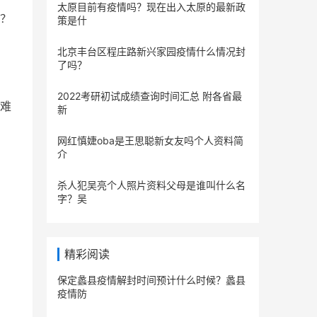
太原目前有疫情吗？现在出入太原的最新政
？
策是什
北京丰台区程庄路新兴家园疫情什么情况封
了吗？
2022考研初试成绩查询时间汇总 附各省最
难
新
网红慎婕oba是王思聪新女友吗个人资料简
介
杀人犯吴亮个人照片资料父母是谁叫什么名
字？吴
精彩阅读
保定蠡县疫情解封时间预计什么时候？蠡县
疫情防