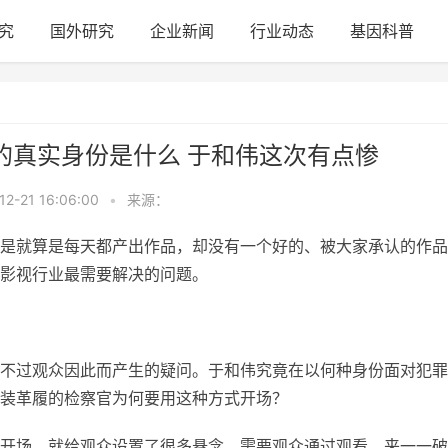
究
国外研究
企业新闻
行业动态
基因科普
的真实身份是什么 于和伟这次有点惨
12-21 16:06:00
•
来源：
是就算是每天都产出作品，却没有一个好的、被大家承认的作品
影视行业最需要解决的问题。
不过观众因此而产生的疑问。于和伟究竟在以何种身份面对犯罪
装革履的检察官为何要用这种方式开场？
开场，就给观众设置了很多悬念。需要观众通过观看，来一一破