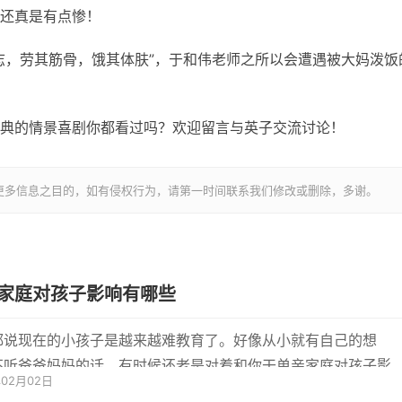
还真是有点惨！
志，劳其筋骨，饿其体肤”，于和伟老师之所以会遭遇被大妈泼饭
典的情景喜剧你都看过吗？欢迎留言与英子交流讨论！
更多信息之目的，如有侵权行为，请第一时间联系我们修改或删除，多谢。
家庭对孩子影响有哪些
都说现在的小孩子是越来越难教育了。好像从小就有自己的想
不听爸爸妈妈的话，有时候还老是对着和你干单亲家庭对孩子影
年02月02日
哪些1、没有