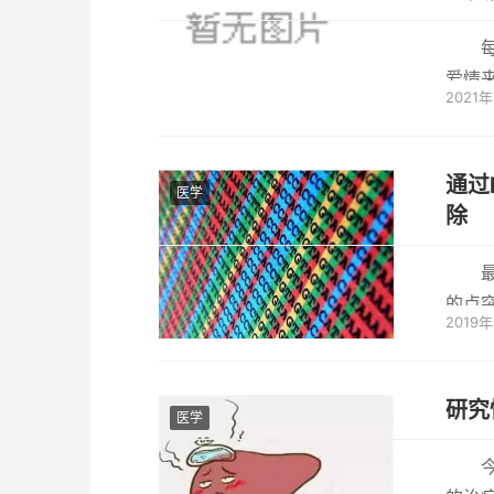
爱情
2021
学问，
通过
医学
除
的点突
2019
了这
研究
医学