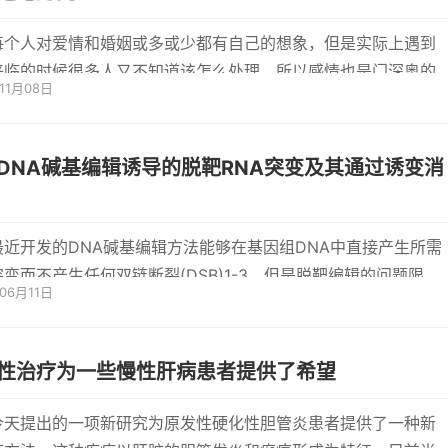
每个人对爱情和婚姻或多或少都有自己的想象，但是实际上遇到
来临的时候很多人又不知道该怎么处理，所以感情也是门深奥的
年11月08日
大家...
DNA碱基编辑诱导的脱靶RNA突变及其通过诱变消
最近开发的DNA碱基编辑方法能够在基因组DNA中直接产生所需
变而不产生任何双链断裂(DSB)1-3，但是脱靶编辑的问题限制
年06月11日
些方法的应用
性治疗为一些慢性肝病患者提供了希望
今天提出的一项新研究为原发性硬化性胆管炎患者提供了一种新