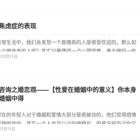
焦虑症的表现
日常生活中，我们会发现一个高情商的人是很受欢迎的。那么如
一个情商高的人呢？其实只要懂得一点心理观察，善于捕捉一些
年03月12日
我们...
咨询之婚恋观——【性爱在婚姻中的意义】你本身
婚姻中得
现在的年轻人对于婚姻和爱情大部分是很被动的，他们觉得感情
事随缘就好，其实一个人也可以过的很精彩。但是没经历过你又
11月11日
道爱...