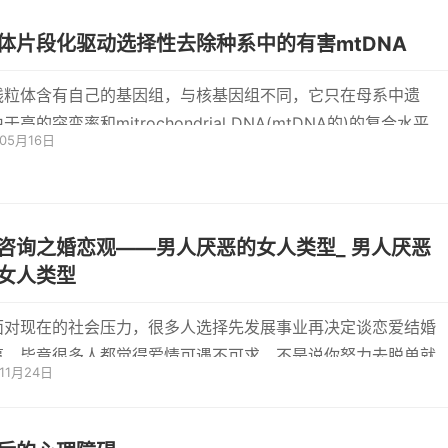
体片段化驱动选择性去除种系中的有害mtDNA
线粒体含有自己的基因组，与核基因组不同，它只在母系中遗
于高的突变率和mitrochondrial DNA(mtDNA的)的复合水平较
年05月16日
特别选择机制
咨询之婚恋观——男人厌恶的女人类型_ 男人厌恶
女人类型
面对现在的社会压力，很多人选择先发展事业再决定谈恋爱结婚
事。毕竟很多人都觉得爱情可遇不可求，不是说你努力去脱单就
年11月24日
的，...