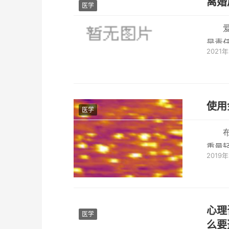
离婚
医学
是责
2021
虑到双
使用
医学
重量
2019
内无细
心理
医学
么要