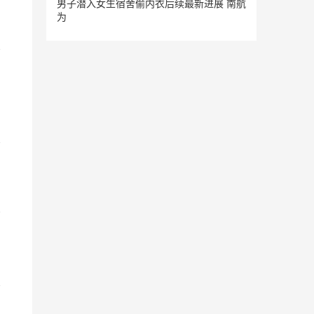
男子潜入女生宿舍偷内衣后续最新进展 南航
为