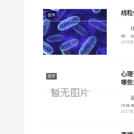
线粒
医学
传。由
2019
低，
心理
医学
哪些
这件
2021
能脱单