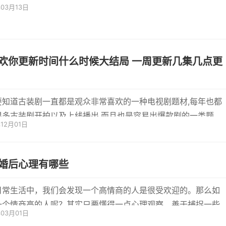
年03月13日
感从...
欢你更新时间什么时候大结局 一周更新几集几点更
要知道古装剧一直都是观众非常喜欢的一种电视剧题材,每年也都
很多古装剧开拍以及上线播出,而且也是容易出爆款剧的一类题
年12月01日
天，...
婚后心理有哪些
日常生活中，我们会发现一个高情商的人是很受欢迎的。那么如
一个情商高的人呢？其实只要懂得一点心理观察，善于捕捉一些
年03月01日
我们...