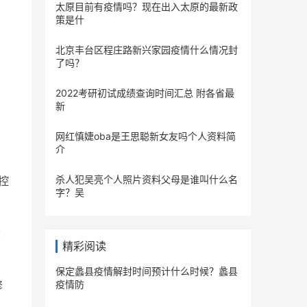
太原目前有疫情吗？现在出入太原的最新政
策是什
北京丰台区程庄路新兴家园疫情什么情况封
了吗？
2022考研初试成绩查询时间汇总 附各省最
新
网红慎婕oba是王思聪新女友吗个人资料简
介
杀人犯吴亮个人照片资料父母是谁叫什么名
来控
字？吴
设
精彩阅读
保定蠡县疫情解封时间预计什么时候？蠡县
修
疫情防