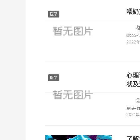
喂奶
医学
断的
2022
足型 盼
心理
医学
状及
是责
2021年
虑到双
了解