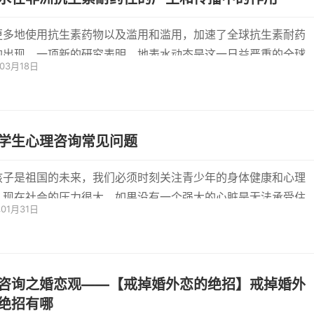
更多地使用抗生素药物以及滥用和滥用，加速了全球抗生素耐药
的出现。一项新的研究表明，地表水动态是这一日益严重的全球
年03月18日
题的...
学生心理咨询常见问题
孩子是祖国的未来，我们必须时刻关注青少年的身体健康和心理
。现在社会的压力很大，如果没有一个强大的心脏是无法承受住
年01月31日
会的...
咨询之婚恋观——【戒掉婚外恋的绝招】戒掉婚外
绝招有哪