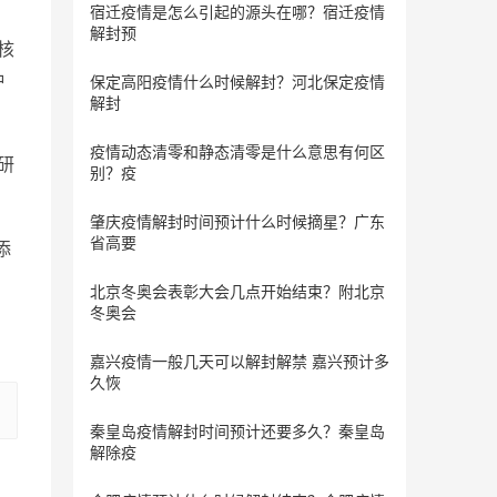
宿迁疫情是怎么引起的源头在哪？宿迁疫情
解封预
，核
种
保定​高阳疫情什么时候解封？河北保定疫情
解封
疫情动态清零和静态清零是什么意思有何区
研
别？疫
肇庆疫情解封时间预计什么时候摘星？广东
省高要
添
北京冬奥会表彰大会几点开始结束？附北京
冬奥会
嘉兴疫情一般几天可以解封解禁 嘉兴预计多
久恢
秦皇岛疫情解封时间预计还要多久？秦皇岛
解除疫