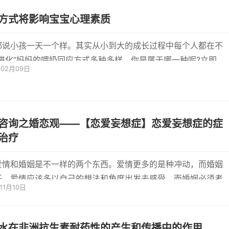
方式将影响宝宝心理素质
都说小孩一天一个样。其实从小到大的成长过程中每个人都在不
“进化”妈妈的喂奶回应方式多种多样，你是属于哪一种呢?立即满
年02月09日
...
咨询之婚恋观——【恋爱妄想症】恋爱妄想症的症
治疗
爱情和婚姻是不一样的两个东西。爱情更多的是种冲动，而婚姻
任。爱情应该多以自己的想法和角度出发去感受，而婚姻必须考
11月10日
方的...
水在非洲抗生素耐药性的产生和传播中的作用