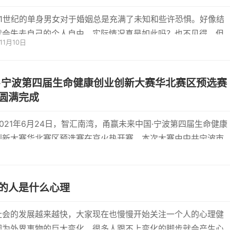
21世纪的单身男女对于婚姻总是充满了未知和些许恐惧。好像结
就会失去自己的个人自由，实际情况真是如此吗？也不见得，但
11月10日
单身...
·宁波第四届生命健康创业创新大赛华北赛区预选赛
圆满完成
2021年6月24日，智汇南湾，甬赢未来中国·宁波第四届生命健康
创新大赛华北赛区预选赛在京火热开赛。本次大赛由中共宁波市
办、...
的人是什么心理
社会的发展越来越快，大家现在也慢慢开始关注一个人的心理健
因为外界事物的巨大变化，很多人跟不上变化的脚步就会产生心