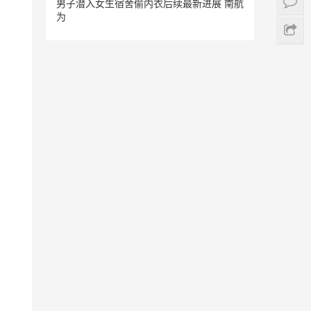
男子潜入女生宿舍偷内衣后续最新进展 南航
为