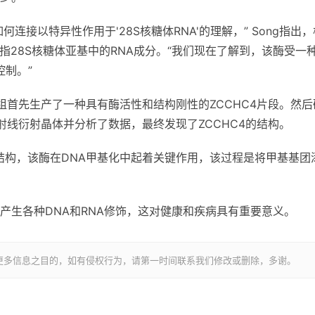
如何连接以特异性作用于'28S核糖体RNA'的理解，” Song指出
指28S核糖体亚基中的RNA成分。“我们现在了解到，该酶受一
控制。”
小组首先生产了一种具有酶活性和结构刚性的ZCCHC4片段。然后
射线衍射晶体并分析了数据，最终发现了ZCCHC4的结构。
体结构，该酶在DNA甲基化中起着关键作用，该过程是将甲基基团
产生各种DNA和RNA修饰，这对健康和疾病具有重要意义。
更多信息之目的，如有侵权行为，请第一时间联系我们修改或删除，多谢。