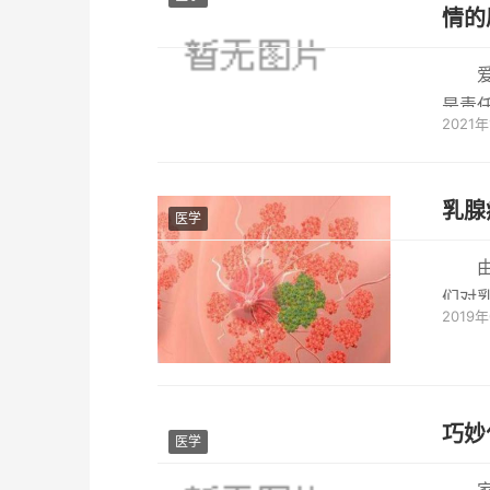
情的
是责
2021
虑到双
乳腺
医学
们对
2019
那些与
巧妙
医学