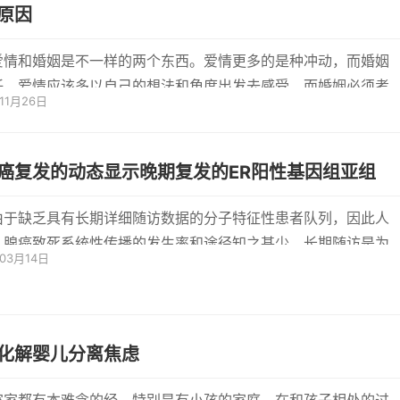
原因
爱情和婚姻是不一样的两个东西。爱情更多的是种冲动，而婚姻
任。爱情应该多以自己的想法和角度出发去感受，而婚姻必须考
年11月26日
方的...
癌复发的动态显示晚期复发的ER阳性基因组亚组
由于缺乏具有长期详细随访数据的分子特征性患者队列，因此人
乳腺癌致死系统性传播的发生率和途径知之甚少。长期随访是为
年03月14日
雌激...
化解婴儿分离焦虑