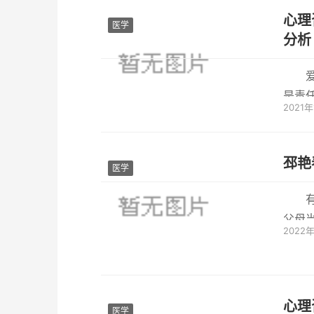
心理
医学
分析
是责
2021
虑到双
邳艳
医学
父母
2022
思，自
心理
医学