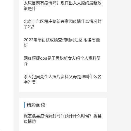
太原目前有疫情吗？现在出入太原的最新政
策是什
北京丰台区程庄路新兴家园疫情什么情况封
了吗？
2022考研初试成绩查询时间汇总 附各省最
新
网红慎婕oba是王思聪新女友吗个人资料简
介
杀人犯吴亮个人照片资料父母是谁叫什么名
字？吴
，
精彩阅读
，
保定蠡县疫情解封时间预计什么时候？蠡县
疫情防