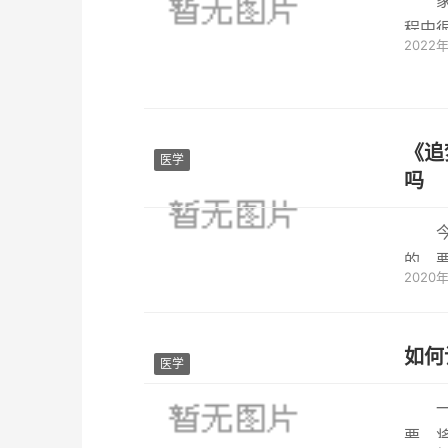
程中
2022
孩子发
《追
医学
吗
的，
2020
剧，战
如何
医学
要，