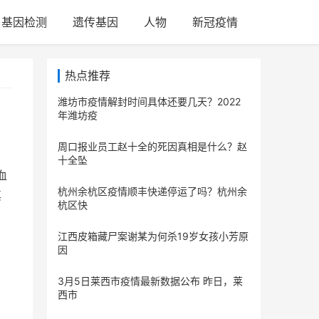
基因检测
遗传基因
人物
新冠疫情
热点推荐
潍坊市疫情解封时间具体还要几天？2022
年潍坊疫
周口报业员工赵十全的死因真相是什么？赵
十全坠
血
杭州余杭区疫情顺丰快递停运了吗？杭州余
其
杭区快
江西皮箱藏尸案谢某为何杀19岁女孩小芳原
因
3月5日莱西市疫情最新数据公布 昨日，莱
西市