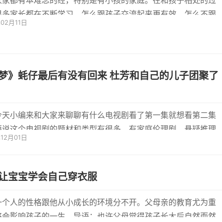
家家都有本难念的经，特别是有小孩的家庭。在和孩子相处的过
很多家长都在不断学习，怎么跟孩子交流起来更有效，怎么不跟
年02月11日
脾气...
梦》蚝仔最后有没有回来 杜芳和自己的儿子团聚了
今天小编来和大家来聊聊有什么电视剧看了第一集就想看第二集
要说这个电视剧的题材和类型有很多，有家庭伦理剧，悬疑推理
年12月01日
争历...
让宝宝学会自己穿衣服
一个人的性格跟他从小成长的环境分不开。父母亲的教育尤为重
将会影响孩子的一生。导语：也许父母觉得孩子长大后自然而然