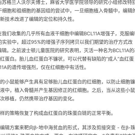
技术，由苏格兰人沃尔夫博士，麻省大学医学院领导的研究小组修改特
液干细胞和祖细胞的基因组的尝试中，一旦细胞植入骨髓中，编辑
新技术改进了编辑的定位和持久性。
我们收集的几乎所有血液干细胞中编辑BCL11A增强子，克服编
我们的实验中，超过95%的增强子序列拷贝以我们期望的治疗方式改
辑。之前波士顿儿童医院的研究表明，灭活一种名为BCL11A的
红蛋白。胎儿血红蛋白不镰状，可以代替有缺陷的“成人”血红蛋
11A的遗传增强剂，仅在红细胞中有活性。
的小鼠能够产生具有足够胎儿血红蛋白的红细胞，以防止细胞镰
液中，植入骨髓并产生基因修正的红细胞。之后，当从这些小鼠
次移植，仍然携带治疗基因的变化。
同样的策略恢复了构成血红蛋白的珠蛋白链的正常平衡。
辑方案来靶向β-地中海贫血的形式，其涉及剪接突变 - 在β-