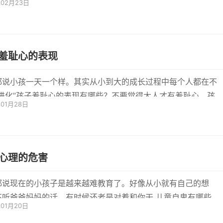
年02月23日
衣，...
羞耻心的表现
都说小孩一天一个样。其实从小到大的成长过程中每个人都在不
“进化”孩子羞耻心的表现有哪些？不要觉得大人才有羞耻心，孩子
年01月28日
..
心理的危害
都说现在的小孩子是越来越难教育了。好像从小就有自己的想
听爸爸妈妈的话，有时候还老是对着和你干 儿童自卑有哪些表
年01月20日
卑是一种