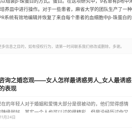
以组装β-珠蛋白的方式。蛋白。在这项研究中，9名患有β地中
培养皿中进行操作。对于一些患者，麻省大学的团队生产了一种
ISPR系统有效地编辑并恢复了来自每个患者的血细胞中β-珠蛋白
更多信息之目的，如有侵权行为，请第一时间联系我们修改或删除，多谢。
咨询之婚恋观——女人怎样最诱惑男人_女人最诱惑
的表现
现在的年轻人对于婚姻和爱情大部分是很被动的，他们觉得感情
事随缘就好，其实一个人也可以过的很精彩。但是没经历过你又
年11月24日
道爱...