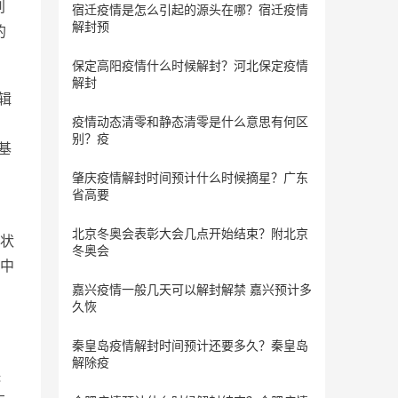
别
宿迁疫情是怎么引起的源头在哪？宿迁疫情
解封预
的
保定​高阳疫情什么时候解封？河北保定疫情
解封
辑
疫情动态清零和静态清零是什么意思有何区
别？疫
基
肇庆疫情解封时间预计什么时候摘星？广东
省高要
北京冬奥会表彰大会几点开始结束？附北京
状
冬奥会
中
嘉兴疫情一般几天可以解封解禁 嘉兴预计多
久恢
秦皇岛疫情解封时间预计还要多久？秦皇岛
解除疫
珠