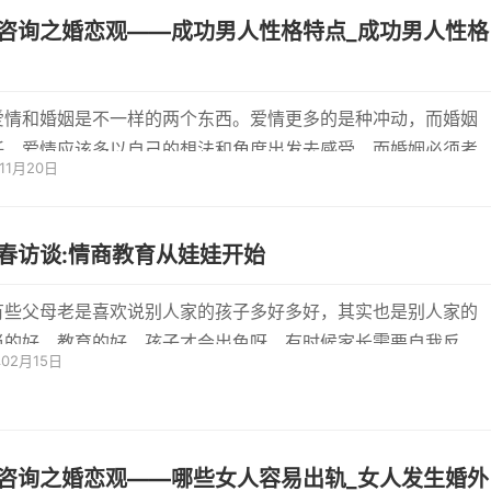
咨询之婚恋观——成功男人性格特点_成功男人性格
爱情和婚姻是不一样的两个东西。爱情更多的是种冲动，而婚姻
任。爱情应该多以自己的想法和角度出发去感受，而婚姻必须考
年11月20日
方的...
春访谈:情商教育从娃娃开始
有些父母老是喜欢说别人家的孩子多好多好，其实也是别人家的
当的好，教育的好，孩子才会出色呀。有时候家长需要自我反
年02月15日
己是不...
咨询之婚恋观——哪些女人容易出轨_女人发生婚外