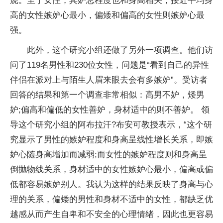
烧。至于女性，其妒忌程度也和身高相关，接近平均身
高的女性嫉妒心最小，偏矮和偏高的女性则嫉妒心最
强。
此外，这个研究小组还做了另外一项调查。他们访
问了119名男性和230位女性，问题是“看到自己的异性
伴侣在派对上与陌生人眉来眼去会有多嫉妒”。受访者
回答的结果和第一个调查非常相似：高男不妒，矮男
妒;偏高和偏低的女性善妒，身材适中的则不善妒。 领
导这个研究小组的阿布拉汗?布安可教授表示，“这个研
究显示了男性的嫉妒程度和身高呈线性增长关系，即嫉
妒心随身高增加而减弱;而女性的嫉妒程度则和身高呈
倒抛物线关系，身材适中的女性嫉妒心最小，偏高或偏
低都容易嫉妒别人。我认为这样的结果反映了身高与心
理的关系，偏矮的男性和身材不适中的女性，都缺乏优
越感从而产生自卑和不安全的心理情绪，因此也更容易