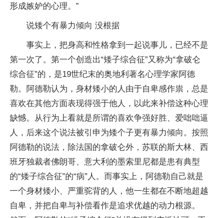
形成嫉妒的心理。”
说矮个有暴力倾向 没根据
事实上，把身高和性格拿到一起说事儿，已经不是
第一次了。第一个创造出“矮子综合征”又称为“拿破仑
综合征”的，是19世纪末的奥地利著名心理学家阿德
勒。阿德勒认为，身材矮小的人由于自卑感作祟，总是
喜欢在其他方面表现得强于他人，以此来补偿这种心理
缺憾。从行为上看就是所谓的喜欢争强好胜、爱咄咄逼
人，后来这个说法被引申为矮个子更有暴力倾向。按照
阿德勒的说法，除法国的拿破仑外，苏联的斯大林、西
班牙独裁者佛朗哥、意大利的墨索里尼都是患有典型
的“矮子综合征”的“病”人。而事实上，阿德勒自己就是
一个身材矮小、严重驼背的人，他一生都在不断地超越
自卑，并把自卑与补偿看作是追求优越的动力根源。