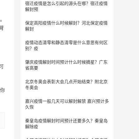
宿迁疫情是怎么引起的源头在哪？宿迁疫情
解封预
。
保定​高阳疫情什么时候解封？河北保定疫情
臂
解封
疫情动态清零和静态清零是什么意思有何区
别？疫
肇庆疫情解封时间预计什么时候摘星？广东
可
省高要
。
北京冬奥会表彰大会几点开始结束？附北京
冬奥会
你
嘉兴疫情一般几天可以解封解禁 嘉兴预计多
久恢
秦皇岛疫情解封时间预计还要多久？秦皇岛
解除疫