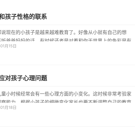
和孩子性格的联系
都说现在的小孩子是越来越难教育了。好像从小就有自己的想
不听爸爸妈妈的话，有时候还老是对着和你干世界上的色彩是有
年01月15日
，有的...
应对孩子心理问题
儿童小时候经常会有一些心理方面的小变化。这时候非常考验家
观察能力。根据小孩子的细微变化家长也要不断调整自己的教育
年01月18日
方法...