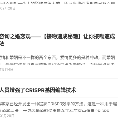
发现心理对一个人的影响是很大的。因此当我们发现自己有心理
年02月28日
倾向...
咨询之婚恋观——【接吻速成秘籍】让你接吻速成
法
爱情和婚姻是不一样的两个东西。爱情更多的是种冲动，而婚姻
任。爱情应该多以自己的想法和角度出发去感受，而婚姻必须考
11月14日
方的...
人员增强了CRISPR基因编辑技术
科学家已经开发出一种提高CRISPR效率的方法，这是一种用于编
A的新技术。世界各地的科学家现在正在研究中使用CRISPR，但
年01月29日