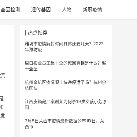
基因检测
遗传基因
人物
新冠疫情
热点推荐
潍坊市疫情解封时间具体还要几天？2022
年潍坊疫
周口报业员工赵十全的死因真相是什么？赵
十全坠
流
杭州余杭区疫情顺丰快递停运了吗？杭州余
杭区快
是
江西皮箱藏尸案谢某为何杀19岁女孩小芳原
和
因
发
3月5日莱西市疫情最新数据公布 昨日，莱
西市