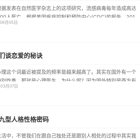
根据发表在自然医学杂志上的这项研究，流感病毒每年造成高达
,000人死亡。根据美国疾病控制和预防中心(CDC)的报告，2017-
年06月05日
8流感季节的
们谈恋爱的秘诀
心理这个词最近被提及的频率是越来越高了。其实在国外有一个
特别吃香，那就是心理医生。为什么呢？因为国外特别是西方有
年03月07日
家已...
九型人格性格密码
生活中，不管我们在跟自己独处还是跟别人相处的过程中其实我