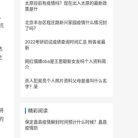
太原目前有疫情吗？现在出入太原的最新政
策是什
，
北京丰台区程庄路新兴家园疫情什么情况封
抗
了吗？
2022考研初试成绩查询时间汇总 附各省最
新
达
之
网红慎婕oba是王思聪新女友吗个人资料简
介
杀人犯吴亮个人照片资料父母是谁叫什么名
字？吴
将
精彩阅读
的
保定蠡县疫情解封时间预计什么时候？蠡县
疫情防