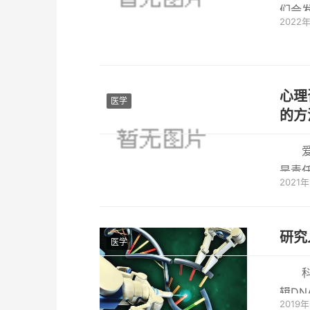
们会
2022
疾病的
心理
医学
的方
是责
2021年
虑到双
研究
医学
辑DN
2019