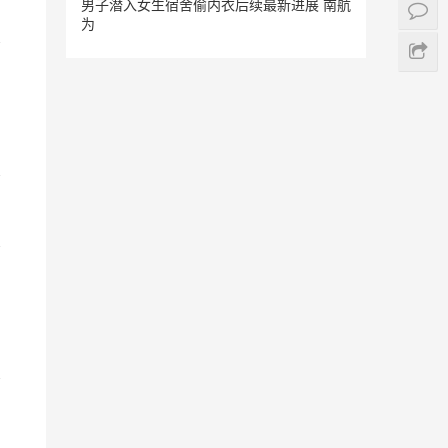
男子潜入女生宿舍偷内衣后续最新进展 南航
为