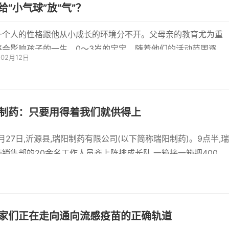
给“小气球”放“气”？
一个人的性格跟他从小成长的环境分不开。父母亲的教育尤为重
将会影响孩子的一生。0～3岁的宝宝，随着他们的活动范围逐渐
年02月12日
眼界...
制药：只要用得着我们就供得上
1月27日,沂源县,瑞阳制药有限公司(以下简称瑞阳制药)。9点半,瑞
药销售部的20余名工作人员齐上阵排成长队,一箱接一箱把400件
药品装
家们正在走向通向流感疫苗的正确轨道