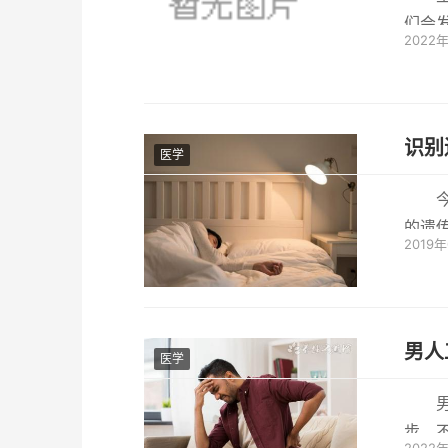
们会
2022
疾病的
识别
医学
今
的遗
2019
10个
男人
医学
步，