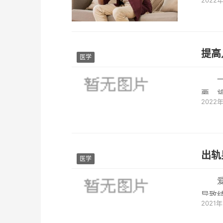
2022
事，睡觉
提高
医学
要，
2022
面的压
出轨
医学
导致
2021
种事是