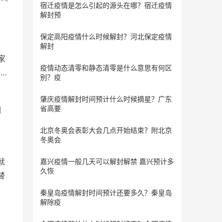
宿迁疫情是怎么引起的源头在哪？宿迁疫情
解封预
保定​高阳疫情什么时候解封？河北保定疫情
解封
家
疫情动态清零和静态清零是什么意思有何区
…
别？疫
肇庆疫情解封时间预计什么时候摘星？广东
省高要
们
北京冬奥会表彰大会几点开始结束？附北京
冬奥会
就
嘉兴疫情一般几天可以解封解禁 嘉兴预计多
久恢
替
秦皇岛疫情解封时间预计还要多久？秦皇岛
解除疫