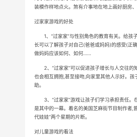
装模作样地点火。煞有介事地在地上画好厨房、
过家家游戏的好处
1、“过家家”与性别角色的教育有关。给孩
长可以了解孩子对自己(爸爸或妈妈)的感受(正确
做妈妈应该如何、如何……
2、“过家家”可以促进孩子增长与人交往的知
也会相互拥抱,甚至接吻,向家里其他人示好。
助。
3、“过家家”游戏让孩子们学习承担责任。
是其中的一幕。着名的美国芝麻街节目制作者,曾
代娃娃”两个星期的片断。
对儿童游戏的看法