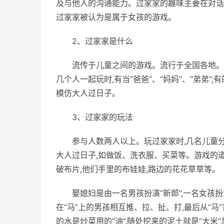
及与他人的沟通能力。过家家的趣味主要在对话
过家家被认为是属于女孩的游戏。
2、过家家是什么
流传于儿童之间的游戏。流行于全国各地。
几个人一起玩时,有当“爸爸”、“妈妈”、“弟弟”;有
模仿大人过日子。
3、过家家的玩法
参与人数两人以上。玩过家家时,几名儿童分别
大人过日子,如做饭、洗衣服、买菜等。游戏的
破布片,他们手里的布娃娃,路边的花花草草等。
娶媳妇是由一名男孩扮演“新郎”,一名女孩扮
在“马”上的男孩相互推、拉、扯、打,最后从“马
的水是炒菜用的“油”,随处挖来的泥土就是“大米