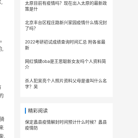
,
太原目前有疫情吗？现在出入太原的最新政
策是什
北京丰台区程庄路新兴家园疫情什么情况封
了吗？
行。
2022考研初试成绩查询时间汇总 附各省最
新
,
网红慎婕oba是王思聪新女友吗个人资料简
介
杀人犯吴亮个人照片资料父母是谁叫什么名
仿
字？吴
的
精彩阅读
,骑
保定蠡县疫情解封时间预计什么时候？蠡县
来
疫情防
柴,