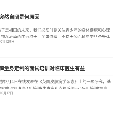
突然自闭是何原因
孩子是祖国的未来，我们必须时刻关注青少年的身体健康和心理
。现在社会的压力很大，如果没有一个强大的心脏是无法承受住
年01月29日
会的...
癣量身定制的面试培训对临床医生有益
根据7月4日在线发表在《英国皮肤病学杂志》上的一项研究，基
癣的动机访谈(MI)培训(牛皮癣和幸福感[Pso Well]培训)提高了
10月17日
医生的M