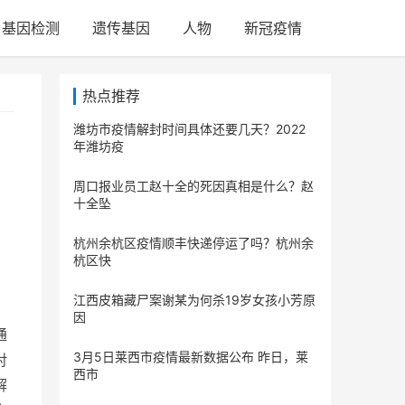
基因检测
遗传基因
人物
新冠疫情
热点推荐
潍坊市疫情解封时间具体还要几天？2022
年潍坊疫
周口报业员工赵十全的死因真相是什么？赵
十全坠
杭州余杭区疫情顺丰快递停运了吗？杭州余
杭区快
江西皮箱藏尸案谢某为何杀19岁女孩小芳原
因
通
3月5日莱西市疫情最新数据公布 昨日，莱
对
西市
解