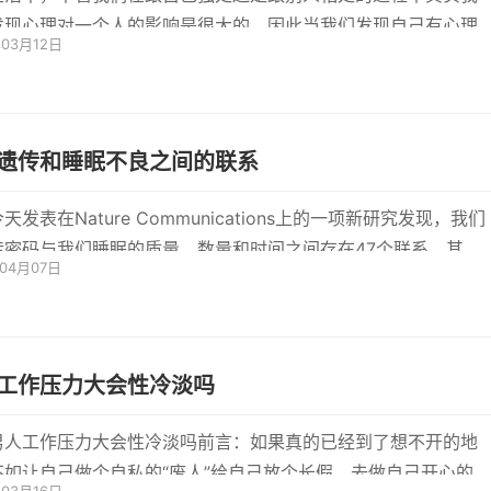
发现心理对一个人的影响是很大的。因此当我们发现自己有心理
年03月12日
倾向...
遗传和睡眠不良之间的联系
天发表在Nature Communications上的一项新研究发现，我们
传密码与我们睡眠的质量，数量和时间之间存在47个联系。其中
年04月07日
遗传链接与
工作压力大会性冷淡吗
男人工作压力大会性冷淡吗前言：如果真的已经到了想不开的地
不如让自己做个自私的“废人”给自己放个长假，去做自己开心的