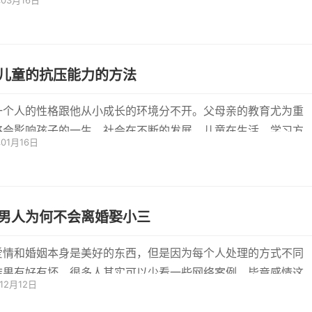
年03月16日
...
儿童的抗压能力的方法
一个人的性格跟他从小成长的环境分不开。父母亲的教育尤为重
将会影响孩子的一生。社会在不断的发展，儿童在生活、学习方
年01月16日
力也...
男人为何不会离婚娶小三
爱情和婚姻本身是美好的东西，但是因为每个人处理的方式不同
结果有好有坏。很多人其实可以少看一些网络案例，毕竟感情这
年12月12日
很难...