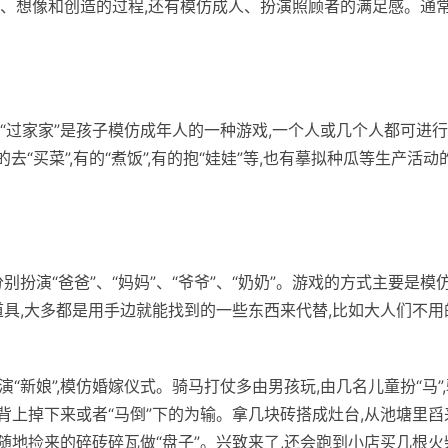
、想像和创造的过程,还有模仿成人、扮演照顾者的满足感。通常
“过家家”是孩子模仿成年人的一种游戏,一个人或几个人都可进
的去“买菜”,有的“煮饭”,有的抱“娃娃”等,也有摹拟种瓜等生产活动的
扮演“爸爸”、“妈妈”、“爷爷”、“奶奶”。游戏的方式主要是模
道具,大多都是用手边就能找到的一些东西来代替,比如大人们不用
演“新娘”,模仿婚嫁仪式。骑马打仗多由男孩玩,由几名儿童扮“马”
”背上掉下来或者“马倒”下的为输。拿几块砖搭成灶台,从池塘里舀
”,随地捡来的碎砖碎瓦做“盘子”。兴致来了,还会跑到小店买几根火