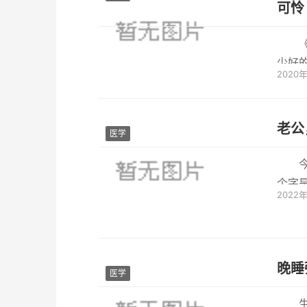
可怜
少好
2020
的。
老公
医学
个字
2022
着科学
晚睡
医学