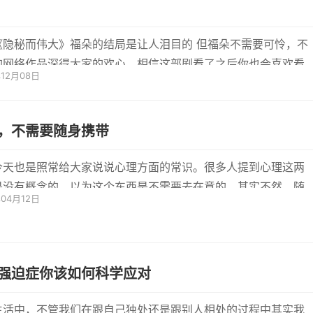
《隐秘而伟大》福朵的结局是让人泪目的 但福朵不需要可怜，不
的网络作品深得大家的欢心，相信这部剧看了之后你也会喜欢看
年12月08日
那么有什
，不需要随身携带
今天也是照常给大家说说心理方面的常识。很多人提到心理这两
是没有概念的，以为这个东西是不需要去在意的。其实不然，随
年04月12日
知识...
强迫症你该如何科学应对
生活中，不管我们在跟自己独处还是跟别人相处的过程中其实我