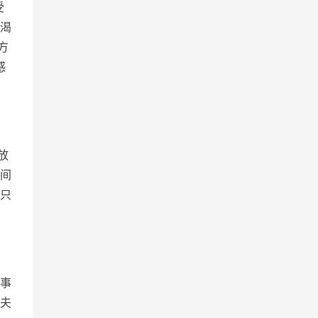
受
渴
方
感
放
间
只
事
夫