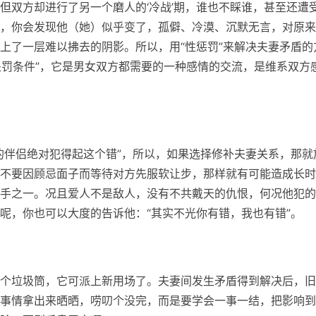
但双方却进行了另一个磨人的‘冷战’期，谁也不睬谁，甚至还遭
，你会发现他（她）似乎变了，孤僻、冷漠、沉默无言，对原来
上了一层难以拂去的阴影。所以，用“性惩罚”来解决夫妻矛盾的
处罚条件”，它是男女双方都需要的一种感情的交流，是维系双方
的伴侣绝对犯得起这个错”，所以，如果选择修补夫妻关系，那就
不要因顾忌面子而等待对方先服软让步，那样就有可能造成长时
手之一。况且爱人不是敌人，没有不共戴天的仇恨，何况他犯的
呢，你也可以大度的告诉他：“其实不光你有错，我也有错”。
个垃圾筒，它可派上新用场了。夫妻间发生矛盾得到解决后，旧
事情拿出来晒晒，唠叨个没完，而是要学会一事一结，把影响到