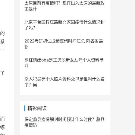
太原目前有疫情吗？现在出入太原的最新政
策是什
北京丰台区程庄路新兴家园疫情什么情况封
了吗？
的
2022考研初试成绩查询时间汇总 附各省最
系
新
一
网红慎婕oba是王思聪新女友吗个人资料简
介
了
杀人犯吴亮个人照片资料父母是谁叫什么名
字？吴
精彩阅读
而
保定蠡县疫情解封时间预计什么时候？蠡县
疫情防
练