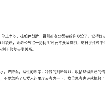
’，停止争吵，挂起休战牌，否则好老公都会给你吵没了，记得好
早到凌晨，她老公气得一扔枕头‘还要不要睡觉啦，这日子还过不
更有利于修复夫妻关系。
水，降降温，理性的思考，冷静的判断是非，收拾整理自己的情
，不要忽略了从爱人的角度去考虑一下，换位思考也许就挽救了