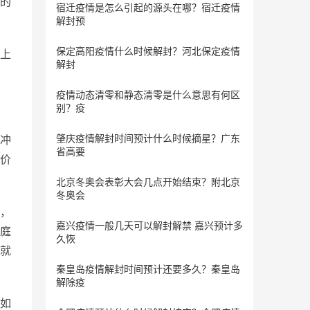
的
宿迁疫情是怎么引起的源头在哪？宿迁疫情
解封预
保定​高阳疫情什么时候解封？河北保定疫情
上
解封
疫情动态清零和静态清零是什么意思有何区
别？疫
肇庆疫情解封时间预计什么时候摘星？广东
冲
省高要
价
北京冬奥会表彰大会几点开始结束？附北京
冬奥会
，
嘉兴疫情一般几天可以解封解禁 嘉兴预计多
庭
久恢
就
秦皇岛疫情解封时间预计还要多久？秦皇岛
解除疫
如