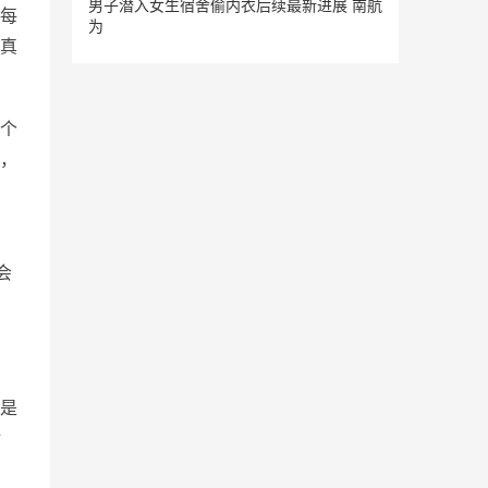
男子潜入女生宿舍偷内衣后续最新进展 南航
每
为
真
个
，
，
会
是
对