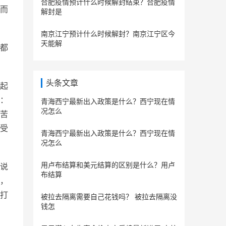
合肥疫情预计什么时候解封结束？合肥疫情
而
解封是
南京江宁预计什么时候解封？南京江宁区今
天能解
都
头条文章
起
：
青海西宁最新出入政策是什么？西宁现在情
况怎么
苦
受
青海西宁最新出入政策是什么？西宁现在情
况怎么
用卢布结算和美元结算的区别是什么？用卢
说
布结算
，
打
被拉去隔离需要自己花钱吗？ 被拉去隔离没
钱怎