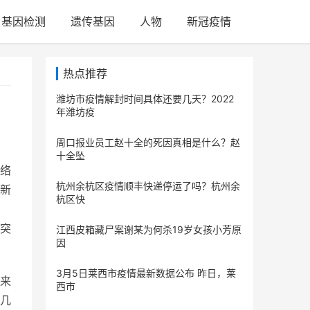
基因检测
遗传基因
人物
新冠疫情
热点推荐
潍坊市疫情解封时间具体还要几天？2022
年潍坊疫
周口报业员工赵十全的死因真相是什么？赵
十全坠
络
杭州余杭区疫情顺丰快递停运了吗？杭州余
新
杭区快
突
江西皮箱藏尸案谢某为何杀19岁女孩小芳原
因
3月5日莱西市疫情最新数据公布 昨日，莱
来
西市
几