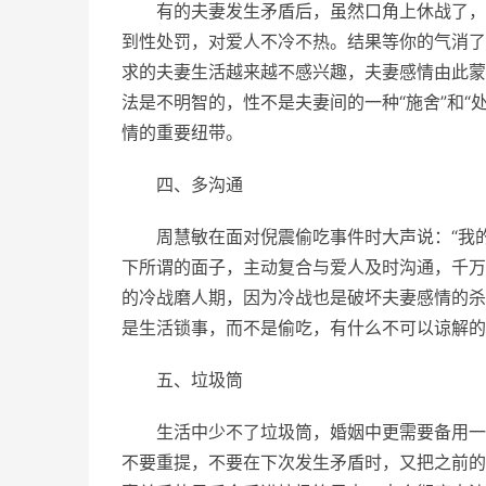
有的夫妻发生矛盾后，虽然口角上休战了，
到性处罚，对爱人不冷不热。结果等你的气消了
求的夫妻生活越来越不感兴趣，夫妻感情由此蒙
法是不明智的，性不是夫妻间的一种“施舍”和“
情的重要纽带。
四、多沟通
周慧敏在面对倪震偷吃事件时大声说：“我
下所谓的面子，主动复合与爱人及时沟通，千万
的冷战磨人期，因为冷战也是破坏夫妻感情的杀
是生活锁事，而不是偷吃，有什么不可以谅解的
五、垃圾筒
生活中少不了垃圾筒，婚姻中更需要备用一
不要重提，不要在下次发生矛盾时，又把之前的