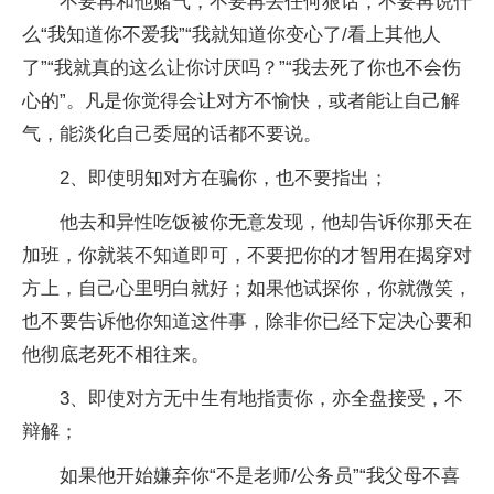
不要再和他赌气，不要再丢任何狠话，不要再说什
么“我知道你不爱我”“我就知道你变心了/看上其他人
了”“我就真的这么让你讨厌吗？”“我去死了你也不会伤
心的”。凡是你觉得会让对方不愉快，或者能让自己解
气，能淡化自己委屈的话都不要说。
2、即使明知对方在骗你，也不要指出；
他去和异性吃饭被你无意发现，他却告诉你那天在
加班，你就装不知道即可，不要把你的才智用在揭穿对
方上，自己心里明白就好；如果他试探你，你就微笑，
也不要告诉他你知道这件事，除非你已经下定决心要和
他彻底老死不相往来。
3、即使对方无中生有地指责你，亦全盘接受，不
辩解；
如果他开始嫌弃你“不是老师/公务员”“我父母不喜