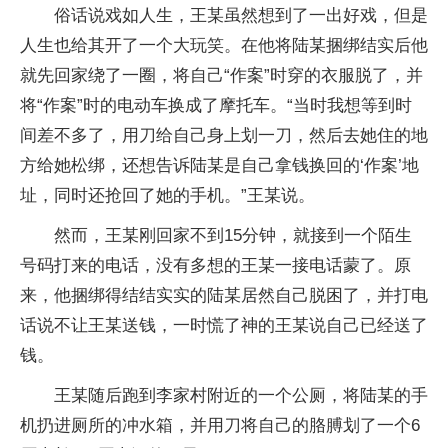
俗话说戏如人生，王某虽然想到了一出好戏，但是
人生也给其开了一个大玩笑。在他将陆某捆绑结实后他
就先回家绕了一圈，将自己“作案”时穿的衣服脱了，并
将“作案”时的电动车换成了摩托车。“当时我想等到时
间差不多了，用刀给自己身上划一刀，然后去她住的地
方给她松绑，还想告诉陆某是自己拿钱换回的‘作案’地
址，同时还抢回了她的手机。”王某说。
然而，王某刚回家不到15分钟，就接到一个陌生
号码打来的电话，没有多想的王某一接电话蒙了。原
来，他捆绑得结结实实的陆某居然自己脱困了，并打电
话说不让王某送钱，一时慌了神的王某说自己已经送了
钱。
王某随后跑到李家村附近的一个公厕，将陆某的手
机扔进厕所的冲水箱，并用刀将自己的胳膊划了一个6