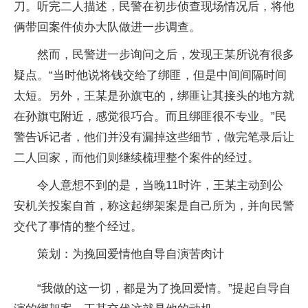
刀。听完二人描述，民警在初步侦查现场情况后，将他
俩带回案件侦办大队做进一步调查。
然而，民警进一步询问之后，发现王某所说有很多
疑点。“当时他说将钱交给了绑匪，但是中间间隔时间
太短。另外，王某是孙旗屯的，绑匪让其接头的地方就
在孙旗屯附近，感觉很巧合。而且绑匪很不专业。”民
警告诉记者，他们并没有漏掉这些细节，做完笔录后让
二人回家，而他们则继续梳理整个案件的经过。
令人意想不到的是，当晚11时许，王某主动到公
安机关投案自首，称这起绑架案是自己所为，并向民警
交代了事情的整个经过。
策划：为挽回爱情他自导自演苦肉计
“我做的这一切，都是为了挽回爱情。”提起自导自