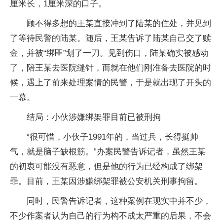
厘米长，1厘米深的口子。
顾不得多想的王某直接冲到了陆某的住处，并见到
了等待民警的陆某。随后，王某告诉了陆某自己交了赎
金，并被“绑匪”划了一刀。见到伤口，陆某确实被感动
了，陪王某去医院缝针，而就在他们刚准备去医院的时
候，遇上了前来处理案情的民警，于是就出现了开头的
一幕。
结局：小伙涉嫌绑架罪目前已被刑拘
“很可惜，小伙子1991年的，当过兵，长得挺帅
气，就是脑子缺根筋。”办案民警告诉记者，虽然王某
的初衷可能没有恶意，但是他的行为已经构成了绑架
罪。目前，王某因涉嫌绑架罪被公安机关刑事拘留。
同时，民警告诉记者，这种案例在现实中并不少，
不少作案者认为自己的行为构不成太严重的后果，不会