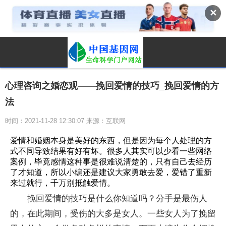
✕
心理咨询之婚恋观——挽回爱情的技巧_挽回爱情的方
法
时间：2021-11-28 12:30:07 来源：互联网
爱情和婚姻本身是美好的东西，但是因为每个人处理的方
式不同导致结果有好有坏。很多人其实可以少看一些网络
案例，毕竟感情这种事是很难说清楚的，只有自己去经历
了才知道，所以小编还是建议大家勇敢去爱，爱错了重新
来过就行，千万别抵触爱情。
挽回爱情的技巧是什么你知道吗？分手是最伤人
的，在此期间，受伤的大多是女人。一些女人为了挽留