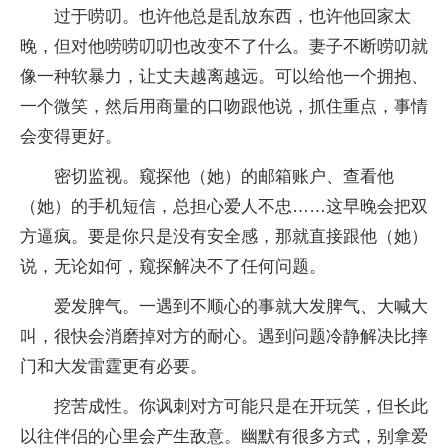
过于唠叨。也许他总是乱放东西，也许他回家太
晚，但对他唠唠叨叨也改变不了什么。妻子不断唠叨就
像一种软暴力，让丈夫越离越远。可以给他一个拥抱、
一个微笑，然后用商量的口吻跟他说，抓住重点，事情
会变得更好。
密切监视。窥探他（她）的邮箱账户、查看他
（她）的手机短信，总担心爱人不忠……这早晚会把双
方逼疯。要是你只是没有安全感，那就直接跟他（她）
说，无论如何，窥探解决不了任何问题。
爱发脾气。一遇到不顺心的事就大发脾气、大喊大
叫，很快会消磨掉对方的耐心。遇到问题冷静解决比摔
门和大发雷霆更有必要。
挖苦成性。你讽刺对方可能只是在开玩笑，但长此
以往伴侣的心里会产生敌意。幽默有很多方式，别拿爱