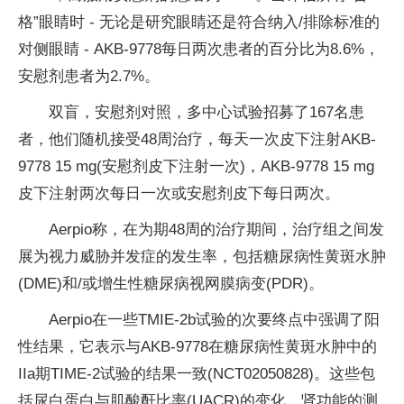
格”眼睛时 - 无论是研究眼睛还是符合纳入/排除标准的
对侧眼睛 - AKB-9778每日两次患者的百分比为8.6%，
安慰剂患者为2.7%。
双盲，安慰剂对照，多中心试验招募了167名患
者，他们随机接受48周治疗，每天一次皮下注射AKB-
9778 15 mg(安慰剂皮下注射一次)，AKB-9778 15 mg
皮下注射两次每日一次或安慰剂皮下每日两次。
Aerpio称，在为期48周的治疗期间，治疗组之间发
展为视力威胁并发症的发生率，包括糖尿病性黄斑水肿
(DME)和/或增生性糖尿病视网膜病变(PDR)。
Aerpio在一些TMIE-2b试验的次要终点中强调了阳
性结果，它表示与AKB-9778在糖尿病性黄斑水肿中的
IIa期TIME-2试验的结果一致(NCT02050828)。这些包
括尿白蛋白与肌酸酐比率(UACR)的变化，肾功能的测