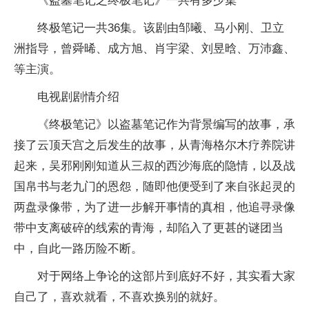
《盗墓笔记之终极笔记》一共有多少集
终极笔记一共36集。该剧由邹曦、马小刚、卫立
洲指导，曾舜晞、成方旭、肖宇梁、刘昱晗、万沛鑫、
等主演。
电视剧剧情介绍
《终极笔记》以盗墓笔记作为背景编写的故事，承
接了云顶天宫之后发生的故事，从青海格尔木疗养院讲
起来，吴邪刚刚知道从三叔的西沙海底的隐情，以及战
国帛书与老九门的恩怨，随即他便受到了来自张起灵的
两盘录像带，为了进一步解开事情的真相，他追寻录像
带中支离破碎的线索的青海，却陷入了更甚的谜团当
中，自此一路历险不断。
对于网络上争论的这部片到底好不好，其实看大家
自己了，喜欢就看，不喜欢换别的就好。