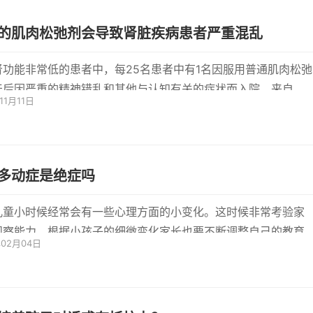
的肌肉松弛剂会导致肾脏疾病患者严重混乱
肾功能非常低的患者中，每25名患者中有1名因服用普通肌肉松弛
天后因严重的精神错乱和其他与认知有关的症状而入院。来自
11月11日
 Western，
多动症是绝症吗
儿童小时候经常会有一些心理方面的小变化。这时候非常考验家
观察能力。根据小孩子的细微变化家长也要不断调整自己的教育
年02月04日
方法...