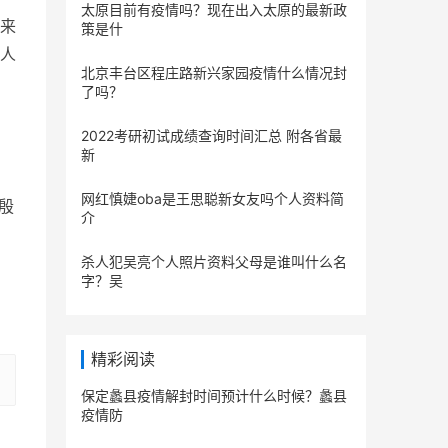
太原目前有疫情吗？现在出入太原的最新政
来
策是什
人
北京丰台区程庄路新兴家园疫情什么情况封
了吗？
2022考研初试成绩查询时间汇总 附各省最
新
网红慎婕oba是王思聪新女友吗个人资料简
殷
介
杀人犯吴亮个人照片资料父母是谁叫什么名
字？吴
精彩阅读
保定蠡县疫情解封时间预计什么时候？蠡县
疫情防