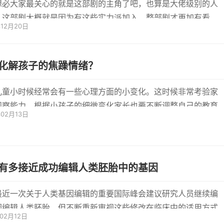
想必大家最关心的就是这部剧的主角了吧，也算是大佬级别的人
，这部剧大概就是因为有这些实力派加入，整部剧才更加有看
年12月20日
能让剧...
化解孩子的焦躁情绪？
儿童小时候经常会有一些心理方面的小变化。这时候非常考验家
观察能力。根据小孩子的细微变化家长也要不断调整自己的教育
年02月13日
方法...
有多接近成功编辑人类胚胎中的基因
最近一次关于人类基因编辑的重要国际峰会建议研究人员继续编
因编辑人类胚胎，但不断重新审视这些修改在临床中的适用方式
年02月12日
。在...