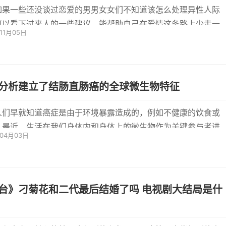
如果一些还没谈过恋爱的男男女女们不知道该怎么处理异性人际
可以看下过来人的一些建议，能帮助自己在爱情这条路上少走一
年11月05日
。女...
分析建立了结肠直肠癌的全球微生物特征
人们早就知道癌症是由于环境暴露造成的，例如不健康的饮食或
。最近，生活在我们身体内和身体上的微生物作为关键参与者进
年04月03日
台：...
台》刁菊花和二代最后结婚了吗 电视剧大结局是什