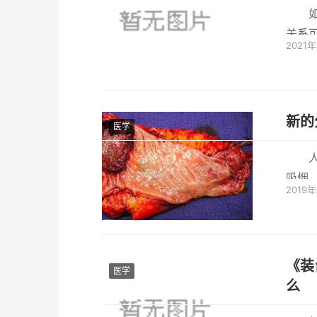
关系
2021
些弯路
新的
医学
吸烟
2019
入了舞
《装
医学
么