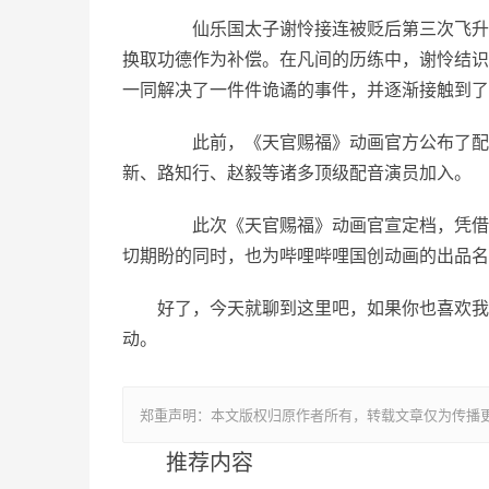
仙乐国太子谢怜接连被贬后第三次飞升成
换取功德作为补偿。在凡间的历练中，谢怜结识
一同解决了一件件诡谲的事件，并逐渐接触到了
此前，《天官赐福》动画官方公布了配音
新、路知行、赵毅等诸多顶级配音演员加入。
此次《天官赐福》动画官宣定档，凭借其
切期盼的同时，也为哔哩哔哩国创动画的出品名
好了，今天就聊到这里吧，如果你也喜欢我
动。
郑重声明：本文版权归原作者所有，转载文章仅为传播
推荐内容