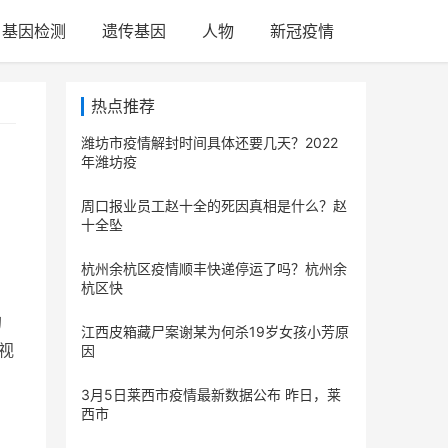
基因检测
遗传基因
人物
新冠疫情
热点推荐
潍坊市疫情解封时间具体还要几天？2022
年潍坊疫
周口报业员工赵十全的死因真相是什么？赵
十全坠
杭州余杭区疫情顺丰快递停运了吗？杭州余
杭区快
的
江西皮箱藏尸案谢某为何杀19岁女孩小芳原
视
因
3月5日莱西市疫情最新数据公布 昨日，莱
西市