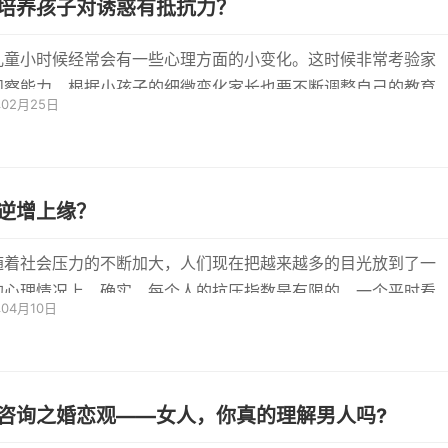
培养孩子对诱惑有抵抗力？
儿童小时候经常会有一些心理方面的小变化。这时候非常考验家
观察能力。根据小孩子的细微变化家长也要不断调整自己的教育
年02月25日
方法...
逆增上缘？
随着社会压力的不断加大，人们现在把越来越多的目光放到了一
的心理情况上。确实，每个人的抗压指数是有限的，一个平时看
年04月10日
的人...
咨询之婚恋观——女人，你真的理解男人吗?