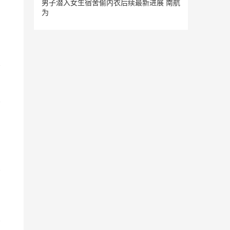
男子潜入女生宿舍偷内衣后续最新进展 南航
为