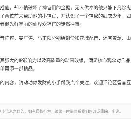
仙，却不慎破坏了神官们的金殿，无人供奉的他只能下凡除鬼
了两位前来帮助他的小神官，并认识了一个神秘的红衣少年，四
看似光鲜亮丽的仙界众神官的黯然往事。
阵容，姜广涛、马正阳分别给谢怜和花城配音，还有黄莺、山
强大的IP影响力以及高质量的动画改编，满足核心观众对作品
单再添一部精品。
的内容，请动动你发财的小手帮我点个关注，欢迎评论区留言互
更多信息之目的，如有侵权行为，请第一时间联系我们修改或删除，多谢。