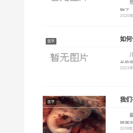
物了
2020
头，才
如何
医学
长的
2022
模式和
我们
医学
辑基
2019
和时间