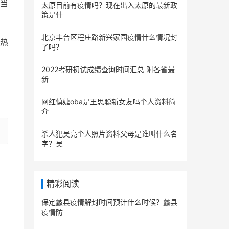
当
太原目前有疫情吗？现在出入太原的最新政
策是什
北京丰台区程庄路新兴家园疫情什么情况封
热
了吗？
2022考研初试成绩查询时间汇总 附各省最
新
网红慎婕oba是王思聪新女友吗个人资料简
介
杀人犯吴亮个人照片资料父母是谁叫什么名
字？吴
精彩阅读
保定蠡县疫情解封时间预计什么时候？蠡县
疫情防