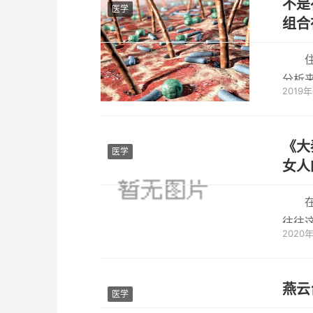
不是
医学
组合
分析
2019
态学家
《大
医学
女人
往往
2020
呢？《
燕云
医学