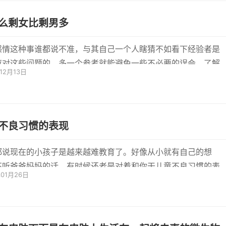
么剩女比剩男多
感情这种事谁都说不准，与其自己一个人瞎猜不如看下经验者是
应对这些问题的，多一个参考就能避免一些不必要的误会，了解
年12月13日
就会...
不良习惯的表现
都说现在的小孩子是越来越难教育了。好像从小就有自己的想
不听爸爸妈妈的话，有时候还老是对着和你干儿童不良习惯的表
年01月26日
些？做...