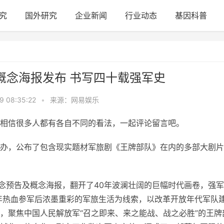
究
国外研究
企业新闻
行业动态
基因科普
概念海报发布 书写四十载强军史
9 08:35:22
•
来源：网易娱乐
相信很多人都有各自不同的看法，一起评论留言吧。
在沪举办，公布了包含现实题材军旅剧《王牌部队》在内的多部大剧片
概念预告及概念海报，翻开了40年波澜壮阔的巨幅时代画卷，强
3年热血参军后浓墨重彩的军旅生活为线索，以改革开放年代军队
，聚焦中国人民解放军“召之即来、来之能战、战之必胜”的王牌