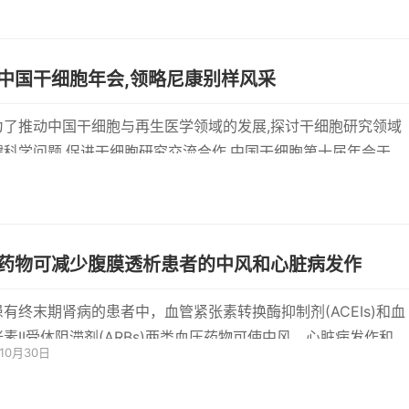
中国干细胞年会,领略尼康别样风采
为了推动中国干细胞与再生医学领域的发展,探讨干细胞研究领域
键科学问题,促进干细胞研究交流合作,中国干细胞第十届年会于
年10月10-
药物可减少腹膜透析患者的中风和心脏病发作
患有终末期肾病的患者中，血管紧张素转换酶抑制剂(ACEIs)和血
素II受体阻滞剂(ARBs)两类血压药物可使中风，心脏病发作和死
年10月30日
风险降