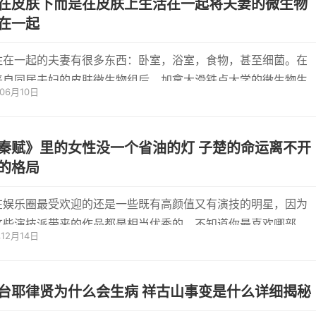
在皮肤下而是在皮肤上生活在一起将夫妻的微生物
在一起
住在一起的夫妻有很多东西：卧室，浴室，食物，甚至细菌。在
来自同居夫妇的皮肤微生物组后，加拿大滑铁卢大学的微生物生
年06月10日
发现...
秦赋》里的女性没一个省油的灯 子楚的命运离不开
的格局
在娱乐圈最受欢迎的还是一些既有高颜值又有演技的明星，因为
这些演技派带来的作品都是相当优秀的，不知道你最喜欢哪部
年12月14日
大秦赋...
台耶律贤为什么会生病 祥古山事变是什么详细揭秘