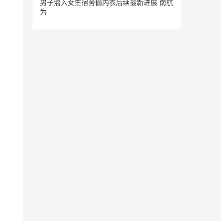
男子潜入女生宿舍偷内衣后续最新进展 南航
为