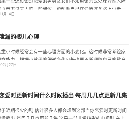
如果一些还没谈过恋爱的男男女女们不知道该怎么处理异性人际
可以看下过来人的一些建议，能帮助自己在爱情这条路上少走一
11月14日
。在...
泄漏的婴儿心理
儿童小时候经常会有一些心理方面的小变化。这时候非常考验家
观察能力。根据小孩子的细微变化家长也要不断调整自己的教育
年02月27日
方法...
恋爱时更新时间什么时候播出 每周几几点更新几集
对于近期很火的剧,估计很多人都会想到这部当你恋爱时更新时间
时候播出 每周几几点更新几集,这是一部非常精彩的电视剧,在上
直接