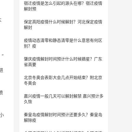
宿迁疫情是怎么引起的源头在哪？宿迁疫情
解封预
大
保定​高阳疫情什么时候解封？河北保定疫情
解封
疫情动态清零和静态清零是什么意思有何区
别？疫
”
肇庆疫情解封时间预计什么时候摘星？广东
省高要
进
北京冬奥会表彰大会几点开始结束？附北京
冬奥会
喷
嘉兴疫情一般几天可以解封解禁 嘉兴预计多
久恢
小
秦皇岛疫情解封时间预计还要多久？秦皇岛
解除疫