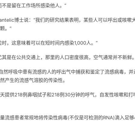
而不是留在工作场所感染他人。”
antelic博士说：“我们的研究结果表明，某些人可以呼出或咳嗽
颗。”
时，这意味着可以在短时间内感染1,000人。”
尤其是在公共交通上，那里的人口密度很高，空气通常并不新鲜。
的自然呼吸中患有流感的人的呼出气中捕获和鉴定了流感病毒，并
然产生的流感气溶胶的传染性。
提供218例鼻咽拭子和218例30分钟的呼气，自发性咳嗽和打
量流感患者常规地将传染性病毒(不仅是可检测的RNA)滴入足够