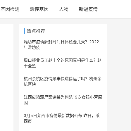
基因检测
遗传基因
人物
新冠疫情
热点推荐
潍坊市疫情解封时间具体还要几天？2022
年潍坊疫
周口报业员工赵十全的死因真相是什么？赵
十全坠
杭州余杭区疫情顺丰快递停运了吗？杭州余
杭区快
江西皮箱藏尸案谢某为何杀19岁女孩小芳原
因
3月5日莱西市疫情最新数据公布 昨日，莱
西市