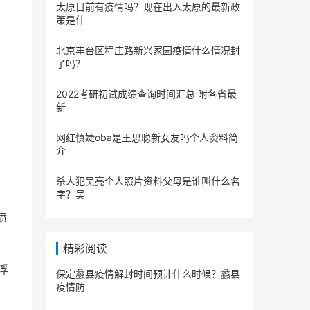
太原目前有疫情吗？现在出入太原的最新政
策是什
北京丰台区程庄路新兴家园疫情什么情况封
了吗？
2022考研初试成绩查询时间汇总 附各省最
新
网红慎婕oba是王思聪新女友吗个人资料简
介
杀人犯吴亮个人照片资料父母是谁叫什么名
字？吴
喷
精彩阅读
浮
保定蠡县疫情解封时间预计什么时候？蠡县
疫情防