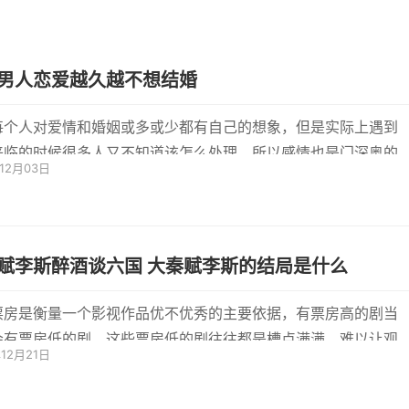
男人恋爱越久越不想结婚
每个人对爱情和婚姻或多或少都有自己的想象，但是实际上遇到
来临的时候很多人又不知道该怎么处理，所以感情也是门深奥的
年12月03日
大家...
赋李斯醉酒谈六国 大秦赋李斯的结局是什么
票房是衡量一个影视作品优不优秀的主要依据，有票房高的剧当
会有票房低的剧，这些票房低的剧往往都是槽点满满，难以让观
年12月21日
，但...