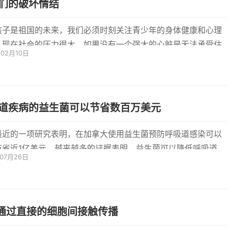
们的破坏情结
孩子是祖国的未来，我们必须时刻关注青少年的身体健康和心理
。现在社会的压力很大，如果没有一个强大的心脏是无法承受住
年02月10日
会的...
道疾病的益生菌可以节省数百万美元
最近的一项研究表明，在加拿大使用益生菌预防呼吸道感染可以
节省近1亿美元。越来越多的证据表明，益生菌可以降低呼吸道感
年07月26日
风险和持
V通过直接的细胞间接触传播