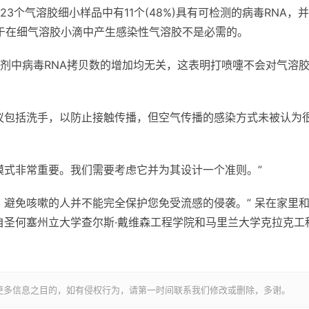
3个气溶胶细小样品中有11个(48%)具有可检测的病毒RNA，
对于在细气溶胶小滴中产生感染性气溶胶不是必需的。
剂中病毒RNA拷贝数的增加均无关，这表明打喷嚏不会对气溶
议包括洗手，以防止接触传播，但空气传播的感染方式未被认为
模式非常重要。我们需要考虑它并为其设计一个准则。”
，避免咳嗽的人并不能完全保护您免受流感的侵袭。” 呆在家里
自圣何塞州立大学查尔斯·戴维森工程学院和马里兰大学克拉克工
更多信息之目的，如有侵权行为，请第一时间联系我们修改或删除，多谢。