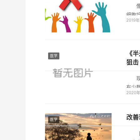
细胞
2019
胞培养
《半
医学
狙击
有少
2020
绍下目前
改善
医学