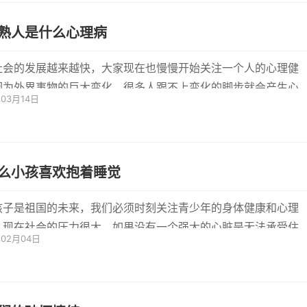
熟人是什么心理病
社会的发展越来越快，大家现在也慢慢开始关注一个人的心理健
因为外界事物的巨大变化，很多人跟不上变化的脚步就会产生心
年03月14日
感从...
么小孩喜欢抱着睡觉
孩子是祖国的未来，我们必须时刻关注青少年的身体健康和心理
。现在社会的压力很大，如果没有一个强大的心脏是无法承受住
年02月04日
会的...