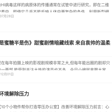
像HI病毒这样的病原体的传播通常在试管中进行研究，即在二维
培养中，即使它几乎不能反映人体中更复杂的条件。利用新型细
年07月28日
系统...
是蜜糖半是伤》甜蜜剧情暗藏线索 来自袁帅的温柔
现在每年拍摄上映的影视剧规模非常之大,但每年能出圈的剧却只
数一两部,能受到关注大热的演员也不多。今日小编就来跟大家介
年12月01日
...
环境解除压力
【10个小物件帮你打造零压办公室】改善环境解除压力前言：心