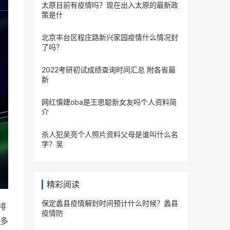
太原目前有疫情吗？现在出入太原的最新政
策是什
北京丰台区程庄路新兴家园疫情什么情况封
了吗？
2022考研初试成绩查询时间汇总 附各省最
新
网红慎婕oba是王思聪新女友吗个人资料简
介
杀人犯吴亮个人照片资料父母是谁叫什么名
字？吴
精彩阅读
保定蠡县疫情解封时间预计什么时候？蠡县
排
疫情防
多