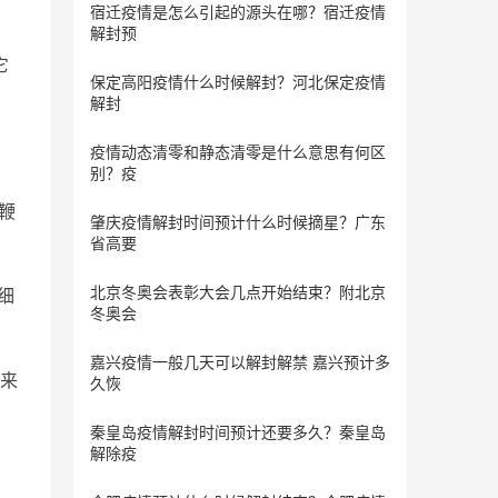
宿迁疫情是怎么引起的源头在哪？宿迁疫情
解封预
它
保定​高阳疫情什么时候解封？河北保定疫情
解封
。
疫情动态清零和静态清零是什么意思有何区
别？疫
鞭
肇庆疫情解封时间预计什么时候摘星？广东
省高要
北京冬奥会表彰大会几点开始结束？附北京
细
冬奥会
嘉兴疫情一般几天可以解封解禁 嘉兴预计多
来
久恢
秦皇岛疫情解封时间预计还要多久？秦皇岛
解除疫