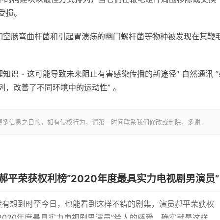
受损。
如空肠弯曲杆菌和引起胃溃疡的幽门螺杆菌等物种被发现在其鞭
识 - 这可能导致未来阻止有害感染传播的新途径“ 自然通讯 ”
列，改善了不同环境中的运动性” 。
更多信息之目的，如有侵权行为，请第一时间联系我们修改或删除，多谢。
郝平荣获权利榜“2020年度最具实力电视剧男演员”
没有想到时至今日，也能看到这样不错的剧集，演员郝平荣获权
2020年度最具实力电视剧男演员”给人的感受，确实就是这样不