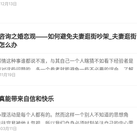
年12月13日
...
咨询之婚恋观——如何避免夫妻逛街吵架_夫妻逛街
怎么办
感情这种事谁都说不准，与其自己一个人瞎猜不如看下经验者是
应对这些问题的，多一个参考就能避免一些不必要的误会，了解
11月19日
就会...
真能带来自信和快乐
心理活动是每个人都有的。然而这样一个别人不知道的思想角
往往容易被他人忽视。所以我们自身必须时刻关注自己的内心需
年03月11日
能让自...