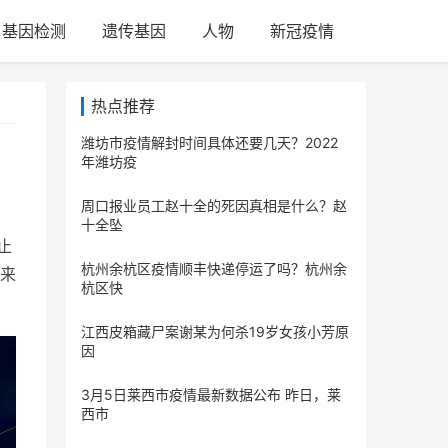
基因检测
遗传基因
人物
新冠疫情
热点推荐
潍坊市疫情解封时间具体还要几天？2022
年潍坊疫
周口报业员工赵十全的死因真相是什么？赵
十全坠
止
杭州余杭区疫情顺丰快递停运了吗？杭州余
来
杭区快
江西皮箱藏尸案谢某为何杀19岁女孩小芳原
因
3月5日莱西市疫情最新数据公布 昨日，莱
西市