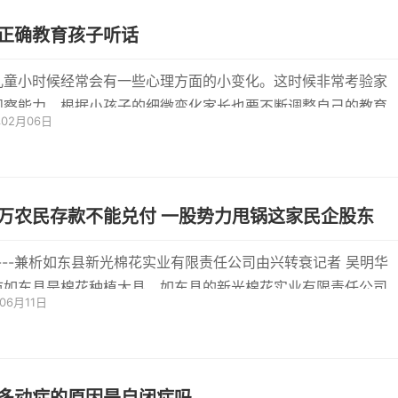
正确教育孩子听话
儿童小时候经常会有一些心理方面的小变化。这时候非常考验家
观察能力。根据小孩子的细微变化家长也要不断调整自己的教育
年02月06日
方法...
万农民存款不能兑付 一股势力甩锅这家民企股东
----兼析如东县新光棉花实业有限责任公司由兴转衰记者 吴明华
市如东县是棉花种植大县，如东县的新光棉花实业有限责任公司
年06月11日
称新光棉