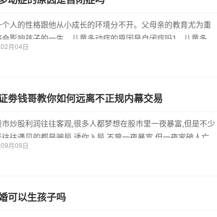
多动症的原因是自闭症吗
一个人的性格跟他从小成长的环境分不开。父母亲的教育尤为重
将会影响孩子的一生。儿童多动症的原因是自闭症吗1、儿童多动
年02月04日
原因是自
证劵钱哥教你如何远离不正规内幕交易
股市炒股利润往往客观,很多人都梦想在股市里一夜暴富,但是不少
者往往遇见的都是骗局,诱你入局,不曾一夜暴富,但一夜家破人亡却
年09月09日
实例
婚可以生孩子吗