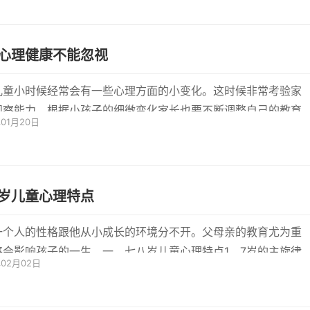
心理健康不能忽视
儿童小时候经常会有一些心理方面的小变化。这时候非常考验家
观察能力。根据小孩子的细微变化家长也要不断调整自己的教育
年01月20日
方法...
岁儿童心理特点
一个人的性格跟他从小成长的环境分不开。父母亲的教育尤为重
将会影响孩子的一生。一、七八岁儿童心理特点1、7岁的主旋律
年02月02日
与退却,