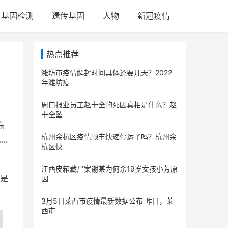
基因检测
遗传基因
人物
新冠疫情
热点推荐
潍坊市疫情解封时间具体还要几天？2022
年潍坊疫
周口报业员工赵十全的死因真相是什么？赵
十全坠
东
杭州余杭区疫情顺丰快递停运了吗？杭州余
..
杭区快
江西皮箱藏尸案谢某为何杀19岁女孩小芳原
是
因
3月5日莱西市疫情最新数据公布 昨日，莱
西市