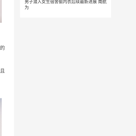
男子潜入女生宿舍偷内衣后续最新进展 南航
为
的
且