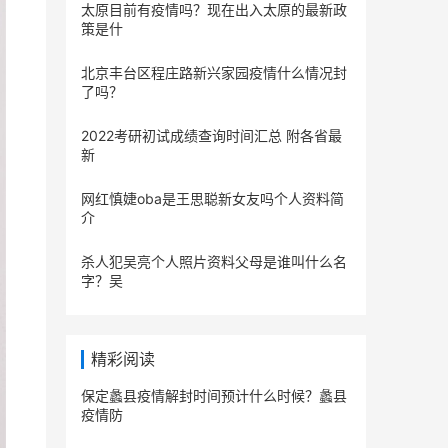
太原目前有疫情吗？现在出入太原的最新政
策是什
北京丰台区程庄路新兴家园疫情什么情况封
了吗？
2022考研初试成绩查询时间汇总 附各省最
新
网红慎婕oba是王思聪新女友吗个人资料简
介
杀人犯吴亮个人照片资料父母是谁叫什么名
字？吴
精彩阅读
保定蠡县疫情解封时间预计什么时候？蠡县
疫情防