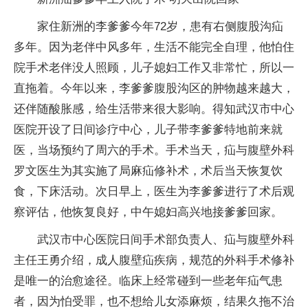
家住新洲的李爹爹今年72岁，患有右侧腹股沟疝
多年。因为老伴中风多年，生活不能完全自理，他怕住
院手术老伴没人照顾，儿子媳妇工作又非常忙，所以一
直拖着。今年以来，李爹爹腹股沟区的肿物越来越大，
还伴随酸胀感，给生活带来很大影响。得知武汉市中心
医院开设了日间诊疗中心，儿子带李爹爹特地前来就
医，当场预约了周六的手术。手术当天，疝与腹壁外科
罗文医生为其实施了局麻疝修补术，术后当天恢复饮
食，下床活动。次日早上，医生为李爹爹进行了术后观
察评估，他恢复良好，中午媳妇高兴地接爹爹回家。
武汉市中心医院日间手术部负责人、疝与腹壁外科
主任王勇介绍，成人腹壁疝疾病，规范的外科手术修补
是唯一的治愈途径。临床上经常碰到一些老年疝气患
者，因为怕受罪，也不想给儿女添麻烦，结果久拖不治