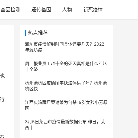
基因检测
遗传基因
人物
新冠疫情
热点推荐
潍坊市疫情解封时间具体还要几天？2022
年潍坊疫
周口报业员工赵十全的死因真相是什么？赵
十全坠
也
杭州余杭区疫情顺丰快递停运了吗？杭州余
杭区快
行
江西皮箱藏尸案谢某为何杀19岁女孩小芳原
因
3月5日莱西市疫情最新数据公布 昨日，莱
西市
有