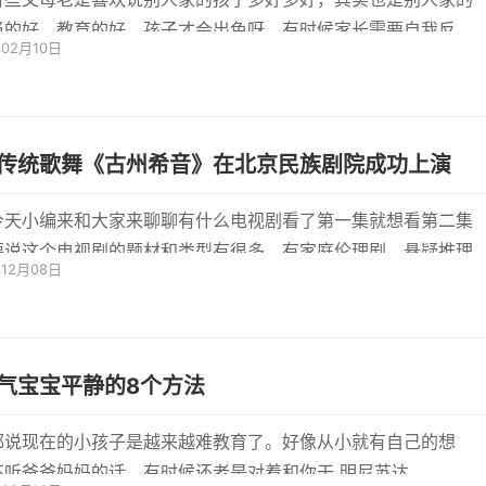
当的好，教育的好，孩子才会出色呀。有时候家长需要自我反
年02月10日
己是不...
传统歌舞《古州希音》在北京民族剧院成功上演
今天小编来和大家来聊聊有什么电视剧看了第一集就想看第二集
要说这个电视剧的题材和类型有很多，有家庭伦理剧，悬疑推理
年12月08日
争历...
气宝宝平静的8个方法
都说现在的小孩子是越来越难教育了。好像从小就有自己的想
法，不听爸爸妈妈的话，有时候还老是对着和你干 明尼苏达