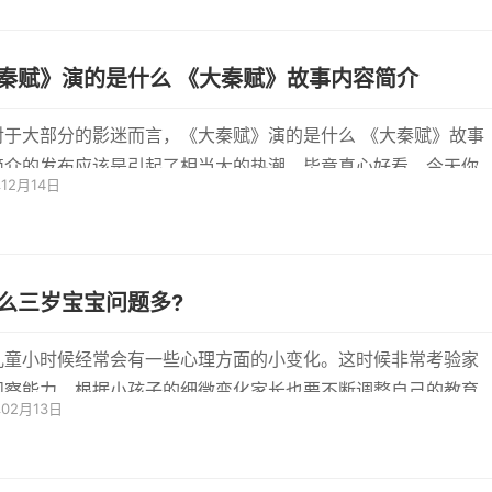
秦赋》演的是什么 《大秦赋》故事内容简介
对于大部分的影迷而言，《大秦赋》演的是什么 《大秦赋》故事
简介的发布应该是引起了相当大的热潮，毕竟真心好看，今天你
年12月14日
了吗？大
么三岁宝宝问题多?
儿童小时候经常会有一些心理方面的小变化。这时候非常考验家
观察能力。根据小孩子的细微变化家长也要不断调整自己的教育
年02月13日
方法...