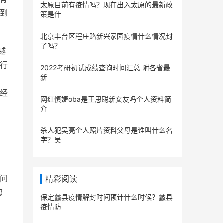
太原目前有疫情吗？现在出入太原的最新政
到
策是什
北京丰台区程庄路新兴家园疫情什么情况封
了吗？
越
行
2022考研初试成绩查询时间汇总 附各省最
新
加
经
网红慎婕oba是王思聪新女友吗个人资料简
介
杀人犯吴亮个人照片资料父母是谁叫什么名
字？吴
问
精彩阅读
您
保定蠡县疫情解封时间预计什么时候？蠡县
疫情防