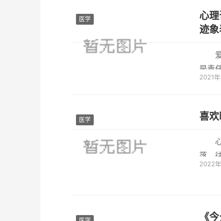
心理
医学
迹象
是责
2021年
虑到双
喜欢
医学
落，
2022
求，不
《今
医学