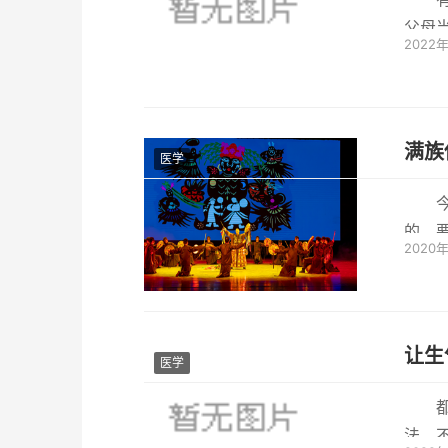
父母
2022
思，自
满族
医学
的，
2020
剧，战
让生
医学