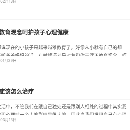
年02月13日
教育观念呵护孩子心理健康
都说现在的小孩子是越来越难教育了。好像从小就有自己的想
不听爸爸妈妈的话，有时候还老是对着和你干端正教育观念，呵
年01月29日
心理健...
症该怎么治疗
生活中，不管我们在跟自己独处还是跟别人相处的过程中其实我
发现心理对一个人的影响是很大的。因此当我们发现自己有心理
年03月13日
倾向...