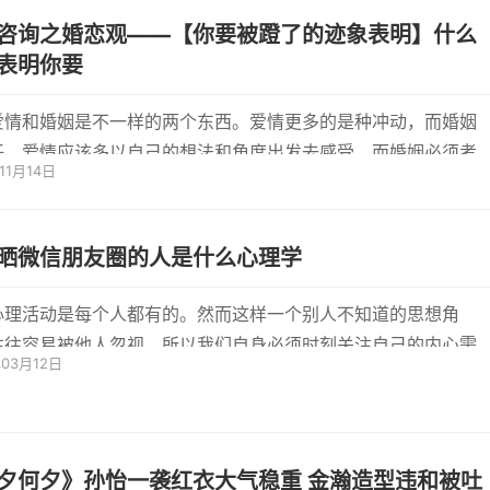
咨询之婚恋观——【你要被蹬了的迹象表明】什么
表明你要
爱情和婚姻是不一样的两个东西。爱情更多的是种冲动，而婚姻
任。爱情应该多以自己的想法和角度出发去感受，而婚姻必须考
11月14日
方的...
晒微信朋友圈的人是什么心理学
心理活动是每个人都有的。然而这样一个别人不知道的思想角
往往容易被他人忽视。所以我们自身必须时刻关注自己的内心需
年03月12日
能让自...
夕何夕》孙怡一袭红衣大气稳重 金瀚造型违和被吐