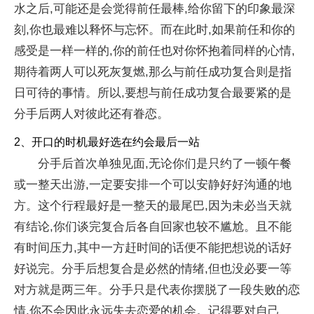
水之后,可能还是会觉得前任最棒,给你留下的印象最深
刻,你也最难以释怀与忘怀。而在此时,如果前任和你的
感受是一样一样的,你的前任也对你怀抱着同样的心情,
期待着两人可以死灰复燃,那么与前任成功复合则是指
日可待的事情。所以,要想与前任成功复合最要紧的是
分手后两人对彼此还有眷恋。
2、开口的时机最好选在约会最后一站
分手后首次单独见面,无论你们是只约了一顿午餐
或一整天出游,一定要安排一个可以安静好好沟通的地
方。这个行程最好是一整天的最尾巴,因为未必当天就
有结论,你们谈完复合后各自回家也较不尴尬。且不能
有时间压力,其中一方赶时间的话便不能把想说的话好
好说完。分手后想复合是必然的情绪,但也没必要一等
对方就是两三年。分手只是代表你摆脱了一段失败的恋
情,你不会因此永远失去恋爱的机会。记得要对自己