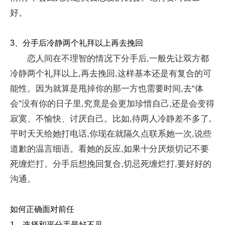
好。
3、分手后冷静两个礼拜以上再去挽回
恋人间在不理智的情况下分手后,一般先让双方都
冷静两个礼拜以上,再去挽回,这样基本还是有复合的可
能性。因为就算是甩掉你的那一方也需要时间,去“体
会”没有你的日子里,究竟是会更加珍惜自己,还是会变得
寂寞、不愉快、讨厌自己。比如,待两人冷静差不多了,
平时天天给她打电话,你现在就隔久点联系她一次,说些
道歉的温言细语。看她的反应,如果十分厌烦切记不要
死缠烂打。分手后想挽回复合,切忌死缠烂打,要好好的
沟通。
如何正确面对前任
1、选择和平分手最好不见