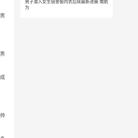
男子潜入女生宿舍偷内衣后续最新进展 南航
为
男
男
成
帅