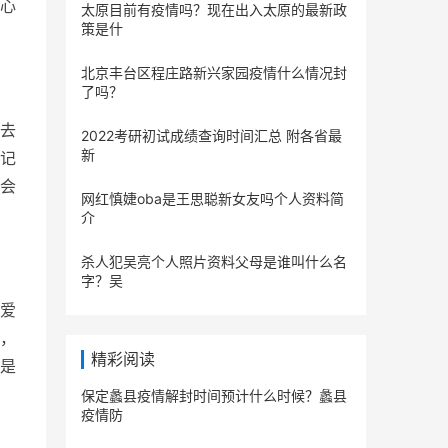
心
太原目前有疫情吗？现在出入太原的最新政
策是什
北京丰台区程庄路新兴家园疫情什么情况封
了吗？
去
2022考研初试成绩查询时间汇总 附各省最
新
记
会
网红慎婕oba是王思聪新女友吗个人资料简
介
杀人犯吴亮个人照片资料父母是谁叫什么名
字？吴
爱
，
精彩阅读
是
保定蠡县疫情解封时间预计什么时候？蠡县
疫情防