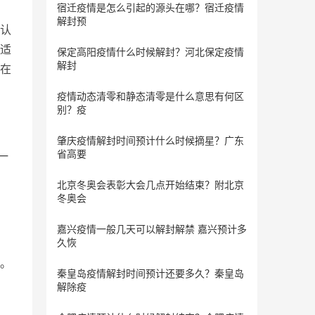
宿迁疫情是怎么引起的源头在哪？宿迁疫情
解封预
认
适
保定​高阳疫情什么时候解封？河北保定疫情
解封
在
疫情动态清零和静态清零是什么意思有何区
别？疫
肇庆疫情解封时间预计什么时候摘星？广东
省高要
一
北京冬奥会表彰大会几点开始结束？附北京
冬奥会
嘉兴疫情一般几天可以解封解禁 嘉兴预计多
久恢
。
秦皇岛疫情解封时间预计还要多久？秦皇岛
解除疫