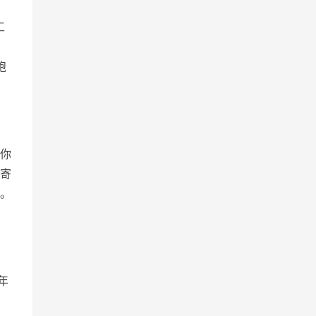
工
跑
你
寄
。
，
年