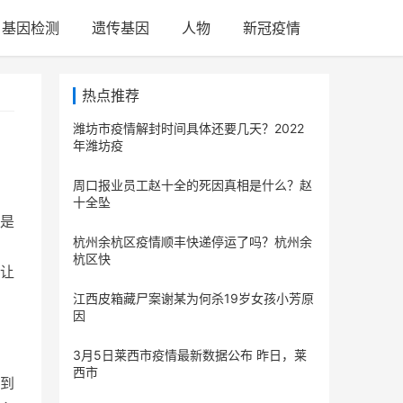
基因检测
遗传基因
人物
新冠疫情
热点推荐
潍坊市疫情解封时间具体还要几天？2022
年潍坊疫
周口报业员工赵十全的死因真相是什么？赵
十全坠
是
杭州余杭区疫情顺丰快递停运了吗？杭州余
杭区快
让
江西皮箱藏尸案谢某为何杀19岁女孩小芳原
因
3月5日莱西市疫情最新数据公布 昨日，莱
西市
到