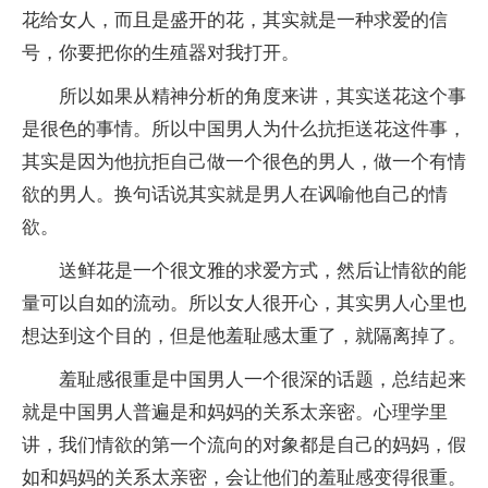
花给女人，而且是盛开的花，其实就是一种求爱的信
号，你要把你的生殖器对我打开。
所以如果从精神分析的角度来讲，其实送花这个事
是很色的事情。所以中国男人为什么抗拒送花这件事，
其实是因为他抗拒自己做一个很色的男人，做一个有情
欲的男人。换句话说其实就是男人在讽喻他自己的情
欲。
送鲜花是一个很文雅的求爱方式，然后让情欲的能
量可以自如的流动。所以女人很开心，其实男人心里也
想达到这个目的，但是他羞耻感太重了，就隔离掉了。
羞耻感很重是中国男人一个很深的话题，总结起来
就是中国男人普遍是和妈妈的关系太亲密。心理学里
讲，我们情欲的第一个流向的对象都是自己的妈妈，假
如和妈妈的关系太亲密，会让他们的羞耻感变得很重。