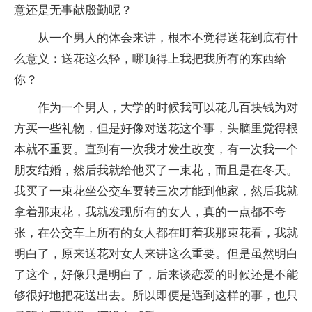
意还是无事献殷勤呢？
从一个男人的体会来讲，根本不觉得送花到底有什
么意义：送花这么轻，哪顶得上我把我所有的东西给
你？
作为一个男人，大学的时候我可以花几百块钱为对
方买一些礼物，但是好像对送花这个事，头脑里觉得根
本就不重要。直到有一次我才发生改变，有一次我一个
朋友结婚，然后我就给他买了一束花，而且是在冬天。
我买了一束花坐公交车要转三次才能到他家，然后我就
拿着那束花，我就发现所有的女人，真的一点都不夸
张，在公交车上所有的女人都在盯着我那束花看，我就
明白了，原来送花对女人来讲这么重要。但是虽然明白
了这个，好像只是明白了，后来谈恋爱的时候还是不能
够很好地把花送出去。所以即便是遇到这样的事，也只