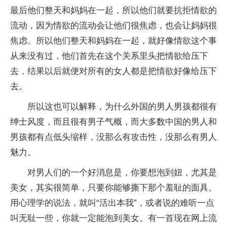
最后他们整天和妈妈在一起，所以他们就要抗拒情欲的
流动，因为情欲的流动会让他们很焦虑，也会让妈妈很
焦虑。所以他们整天和妈妈在一起，就好像情欲这个事
从来没有过，他们首先在这个关系里头把情欲给压下
去，结果以后就便对所有的女人都是把情欲好像给压下
去。
所以这也可以解释，为什么外国的男人男孩都很有
绅士风度，而且很有男子气概，而大多数中国的男人和
男孩都有点低头缩样，没那么有攻击性，没那么有男人
魅力。
对男人们的一个好消息是，你要想泡到妞，尤其是
美女，其实很简单，只要你能够撕下那个羞耻的面具。
用心理学的说法，就叫“活出本我”，或者说的难听一点
叫无耻一些，你就一定能泡到美女。有一首现在网上流