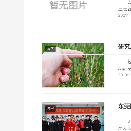
是责
2021
虑到双
研究
医学
他们
2019
质组学和
东莞
医学
但在