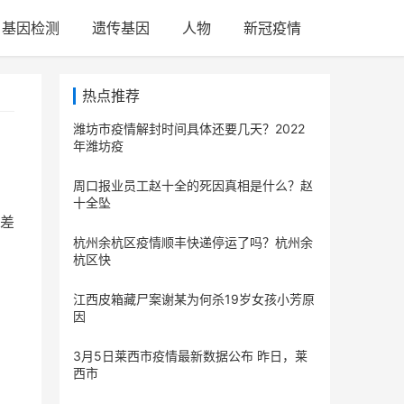
基因检测
遗传基因
人物
新冠疫情
热点推荐
潍坊市疫情解封时间具体还要几天？2022
年潍坊疫
周口报业员工赵十全的死因真相是什么？赵
十全坠
差
杭州余杭区疫情顺丰快递停运了吗？杭州余
杭区快
江西皮箱藏尸案谢某为何杀19岁女孩小芳原
因
3月5日莱西市疫情最新数据公布 昨日，莱
西市