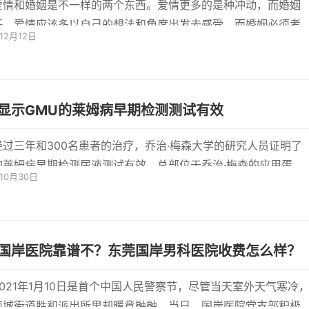
爱情和婚姻是不一样的两个东西。爱情更多的是种冲动，而婚姻
任。爱情应该多以自己的想法和角度出发去感受，而婚姻必须考
年12月12日
方的...
显示GMU的莱姆病早期检测测试有效
经过三年和300名患者的治疗，乔治·梅森大学的研究人员证明了
的莱姆病早期检测尿液测试有效。总部位于乔治·梅森的应用蛋白
年10月30日
...
国岸医院靠谱不？东莞国岸男科医院收费怎么样？
2021年1月10日是首个中国人民警察节，尽管当天室外天气寒冷
南城街道胜和派出所里却暖意融融。当日，国岸医院党支部积极