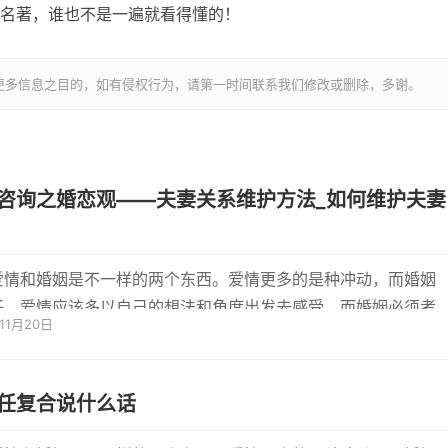
名著，谁也不是一遍就看得懂的！
更多信息之目的，如有侵权行为，请第一时间联系我们修改或删除，多谢。
咨询之婚恋观——夫妻关系维护方法_如何维护夫妻
爱情和婚姻是不一样的两个东西。爱情更多的是种冲动，而婚姻
任。爱情应该多以自己的想法和角度出发去感受，而婚姻必须考
年11月20日
方的...
任复合说什么话