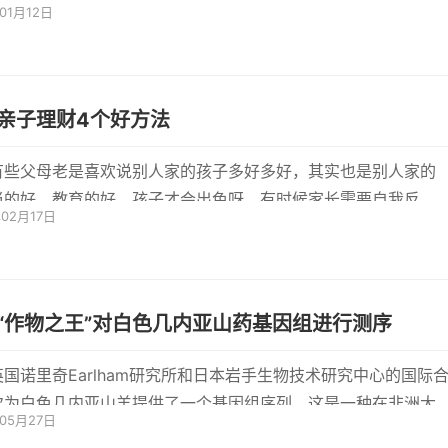
年01月12日
南城街道
亲子理财4个好方法
有些父母老是喜欢说别人家的孩子多好多好，其实也是别人家的
当的好，教育的好，孩子才会出色呀。有时候家长需要自我反
年02月17日
己是不...
“作物之王”对白色几内亚山药基因组进行测序
英国诺里奇Earlham研究所和日本岩手生物技术研究中心的国际
次为白色几内亚山羊提供了一个基因组序列，这是一种在非洲大
年05月27日
有巨大经