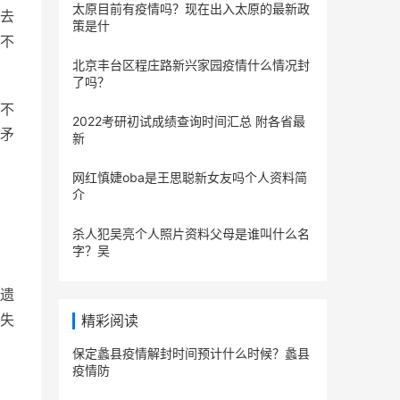
太原目前有疫情吗？现在出入太原的最新政
去
策是什
不
北京丰台区程庄路新兴家园疫情什么情况封
了吗？
不
2022考研初试成绩查询时间汇总 附各省最
矛
新
网红慎婕oba是王思聪新女友吗个人资料简
介
杀人犯吴亮个人照片资料父母是谁叫什么名
字？吴
遗
失
精彩阅读
保定蠡县疫情解封时间预计什么时候？蠡县
疫情防