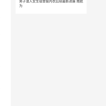
男子潜入女生宿舍偷内衣后续最新进展 南航
为
合