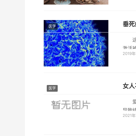
垂死
医学
激活
2019
染了病
女人
医学
导致
2021
种事是