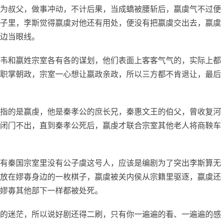
为叔父，做事冲动，不计后果，当成蟜被腰斩后，嬴虞气不过便
子里，李斯觉得嬴虞对他还有用处，便没有把嬴虞交出去，嬴虞
边当眼线。
韦和嬴姓宗室各有各的谋划，他们表面上客客气气的，实际上都
职掌朝政，宗室一心想让嬴政亲政，所以三方都不肯退让，最后
指的是赢虔，他是秦孝公的庶长兄，秦惠文王的伯父，曾收复河
闭门不出，直到秦孝公死后，赢虔才联合宗室其他老人将商鞅车
有秦国宗室里没有公子虞这号人，应该是编剧为了突出李斯算无
放在嫪毐身边的一枚棋子，嬴虞被关内侯从宗籍里驱逐，嬴虞还
嫪毐其他部下一样都被处死。
的迷茫，所以说好剧还得二刷，只有你一遍遍的看、一遍遍的感