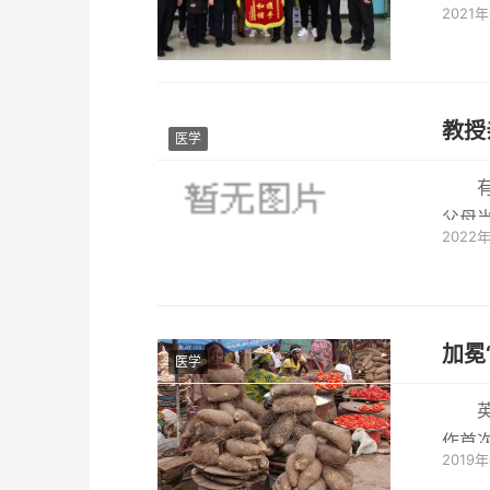
2021
响应
教授
医学
父母
2022
思，自
加冕
医学
作首
2019
陆具