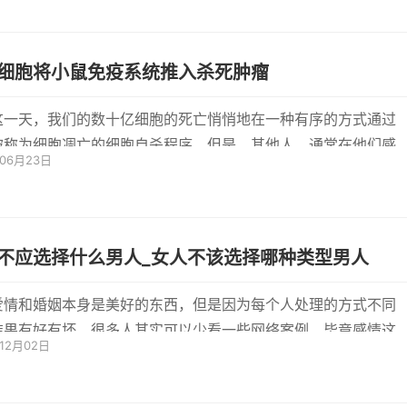
细胞将小鼠免疫系统推入杀死肿瘤
这一天，我们的数十亿细胞的死亡悄悄地在一种有序的方式通过
被称为细胞凋亡的细胞自杀程序。但是，其他人，通常在他们感
年06月23日
毒时...
不应选择什么男人_女人不该选择哪种类型男人
爱情和婚姻本身是美好的东西，但是因为每个人处理的方式不同
结果有好有坏。很多人其实可以少看一些网络案例，毕竟感情这
年12月02日
很难...