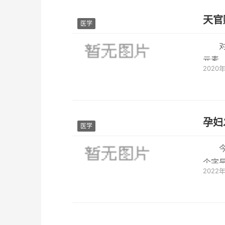
天官
医学
元素
2020
们有时
孕妇
医学
个字
2022
着科学