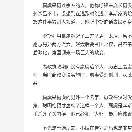
嬴虞是嬴姓宗室的人，他称呼驷车庶长嬴傒
刺杀吕不韦，没想到在逃跑时跳进了李斯家的院
想这件事被别人知道，只能听李斯的话去嫪毐身
李斯利用嬴虞挑起了三方矛盾，太后、吕不
愿意另外两方做大，赵太后要监国之权，吕不韦
盾激化，秦国迎来一场巨大的政变。
嬴政执政期间没有嬴虞这个人，历史上嬴虞
西，当时商鞅变法实施时，赢虔受到劓刑，从此
裂。
嬴虞是赢虔的另外一个名字，嬴政在位时没
策，聪明绝顶才虚构了这样一个人。嬴虞是李斯
手杀死了关内侯，他已经犯了大罪，最后应该跟
不光是影迷朋友，小编在看完之后也是非常