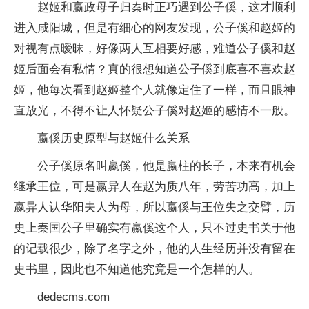
赵姬和嬴政母子归秦时正巧遇到公子傒，这才顺利
进入咸阳城，但是有细心的网友发现，公子傒和赵姬的
对视有点暧昧，好像两人互相要好感，难道公子傒和赵
姬后面会有私情？真的很想知道公子傒到底喜不喜欢赵
姬，他每次看到赵姬整个人就像定住了一样，而且眼神
直放光，不得不让人怀疑公子傒对赵姬的感情不一般。
嬴傒历史原型与赵姬什么关系
公子傒原名叫嬴傒，他是嬴柱的长子，本来有机会
继承王位，可是嬴异人在赵为质八年，劳苦功高，加上
嬴异人认华阳夫人为母，所以嬴傒与王位失之交臂，历
史上秦国公子里确实有嬴傒这个人，只不过史书关于他
的记载很少，除了名字之外，他的人生经历并没有留在
史书里，因此也不知道他究竟是一个怎样的人。
dedecms.com