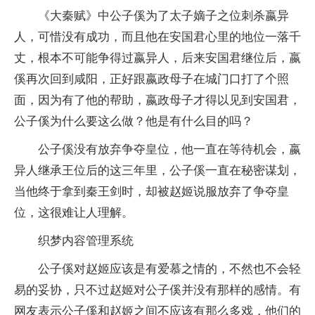
《大秦赋》中公子傒为了太子嫡子之位刺杀嬴异
人，可惜没有成功，而且他在安国君心里的地位一落千
丈，根本不可能争得过嬴异人，后来安国君继位后，嬴
傒再次回到咸阳，正好跟嬴政母子在城门口打了个照
面，因为有了他的帮助，嬴政母子才得以见到安国君，
公子傒为什么要这么做？他是有什么目的吗？
公子傒没有放弃争夺皇位，他一直在等待机会，嬴
异人继承王位后的这三年里，公子傒一直在秘密谋划，
当他终于拿到秦王剑时，却被赵姬说服放弃了争夺皇
位，这很难让人理解。
织梦内容管理系统
公子傒对赵姬应该是有爱慕之情的，不然也不会轻
易的妥协，只不过赵姬对公子傒并没有那样的感情。有
网友表示公子傒和赵姬之间不应该有那么多戏，他们的