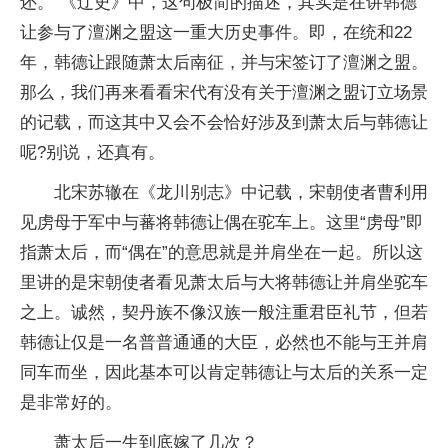
还。”《辽史》中，这句极简的描述，其实是在讲韩德
让参与了澶渊之盟这一重大历史事件。即，在统和22
年，韩德让跟随萧太后南征，并与宋签订了澶渊之盟。
那么，我们再来看看宋代有没有关于澶渊之盟订立场景
的记载，而这其中又会不会恰好涉及到萧太后与韩德让
呢?别说，还真有。
北宋苏辙在《龙川别志》中记载，宋朝使者曹利用
见虏母于军中与蕃将韩德让偶在驼车上。这里“虏母”即
指萧太后，而“偶在”的意思就是并肩坐在一起。所以这
里讲的是宋朝使者看见萧太后与大将韩德让并肩坐驼车
之上。诚然，契丹族不像汉族一般注重君臣礼节，但若
韩德让仅是一名普普通通的大臣，必然也不能与王并肩
同车而坐，因此基本可以肯定韩德让与太后的关系一定
是非常好的。
萧太后一生到底嫁了几次？