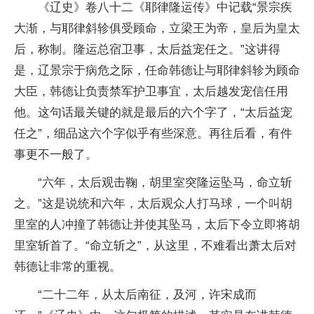
《辽史》卷八十二《耶律隆运传》中记载“景宗疾
大渐，与耶律斜轸俱受顾命，立梁王为帝，皇后为皇太
后，称制。隆运总宿卫事，太后益宠任之。”这讲得
是，辽景宗于病危之际，任命韩德让与耶律斜轸为顾命
大臣，韩德让负责禁军护卫事宜，太后越发宠信任用
他。这句话最关键的就是最后的六个字了，“太后益宠
任之”，细品这六个字似乎有些深意。再往后看，有件
事更不一般了。
“六年，太后观击鞠，胡里室突隆运坠马，命立斩
之。”这是说统和六年，太后观众人打马球，一个叫胡
里室的人冲撞了韩德让并使其坠马，太后下令立即将胡
里室斩首了。“命立斩之”，从这里，不难看出萧太后对
韩德让非常的重视。
“二十二年，从太后南征，及河，许宋成而