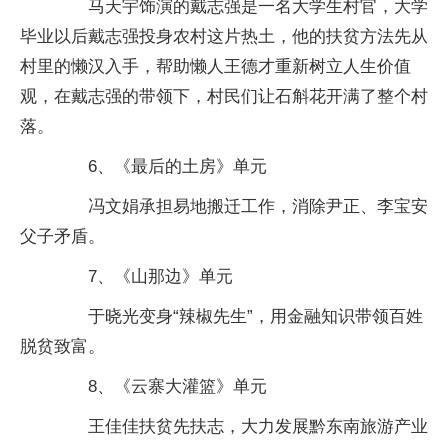
马天宇饰演的戴志强是一名大学生村官，大学
毕业以后戴志强投身农村这片热土，他的扶贫方法先从
村里的懒汉入手，帮助懒人王德才重新树立人生价值
观，在戴志强的带领下，村民们让石斛花开满了整个村
落。
6、《最后的土房》单元
冯文娟承担易地搬迁工作，消除尹正、李宝安
父子矛盾。
7、《山那边》单元
于晓光变身“辣椒先生”，用金融知识带领百姓
脱贫致富。
8、《云寨大灌篮》单元
王佳佳扶贫先扶志，大力发展黔东南旅游产业