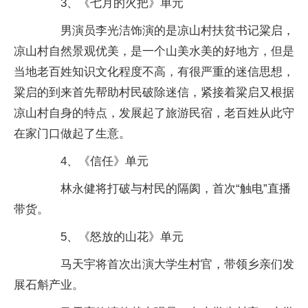
3、《七月的火把》单元
男演员李光洁饰演的是凉山村扶贫书记粱启，
凉山村自然景观优美，是一个山美水美的好地方，但是
当地老百姓知识文化程度不高，有很严重的迷信思想，
粱启的到来首先帮助村民破除迷信，紧接着粱启又根据
凉山村自身的特点，发展起了旅游民宿，老百姓从此守
在家门口做起了生意。
4、《信任》单元
林永健将打破与村民的隔阂，首次“触电”直播
带货。
5、《怒放的山花》单元
马天宇将首次出演大学生村官，带领乡亲们发
展石斛产业。